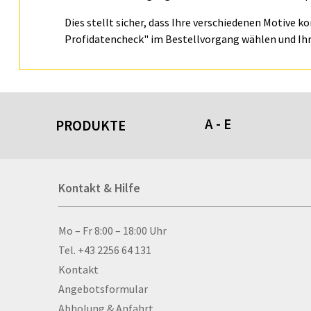
Dies stellt sicher, dass Ihre verschiedenen Motive k
Profidatencheck" im Bestellvorgang wählen und Ihr
A - E
PRODUKTE
Acrylschilder
Kontakt & Hilfe
Anti-Stressbälle
Allwetterplakate
Aluminium-Verbundpl
Kontakt & Hilfe
Mo – Fr 8:00 – 18:00 Uhr
Alu­mi­ni­um-Tex­til­spa
Tel. +43 2256 64 131
men
Kontakt
Aufkleber
Angebotsformular
Auszeichnungen
Abholung & Anfahrt