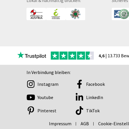
Lokal & nachhaltig drucken:
Sicheres
Canvas
Collegeblöcke
Coupon-Kalender
DISPA®-Papierplatte
Deckenhänger
Displaykarton
Displays
4,6
| 13.733 Be
Druckbleistift
DTF Druck
In Verbindung bleiben:
Durchschreibegarnitu
Instagram
Facebook
Echtglasschilder
Ein­lass- und Kon­troll­
Youtube
LinkedIn
der
Eintrittskarten
Pinterest
TikTok
Eiskratzer
Impressum
AGB
Cookie-Einstel
Ellipsenaufsteller