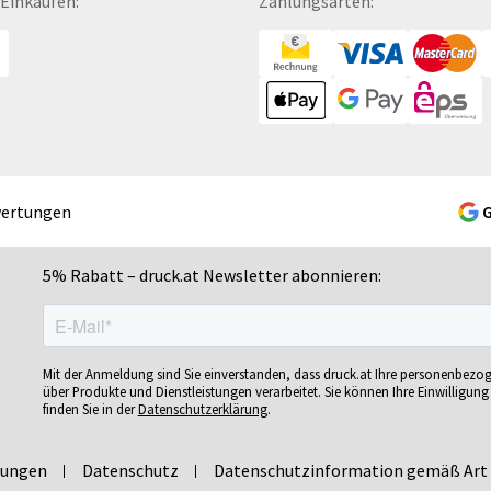
 Einkaufen:
Zahlungsarten:
Gelschreiber
Namensschilder
Se
Gepäckanhänger
Notizbücher
Si
Geschenk-Sets
Ohrstöpsel
Si
Geschenkband
Ordner
Si
Geschenkboxen
POS-Displays
So
Geschenkkartons
PVC-Hartschaumplatten
So
Geschenkpapier
Paketklebebänder
So
wertungen
Getränkebecher
Papierbanderolen
Sn
Getränkedosen
Papiertragetaschen
Sp
5% Rabatt – druck.at Newsletter abonnieren:
ren
Glastrophäen
Pappfiguren
Sp
Gläser
Personalisierte Postkarten
Sp
bän­
Grußkarten
Pins
Sp
Mit der Anmeldung sind Sie einverstanden, dass druck.at Ihre personenbezo
Gutscheine
Plakate
Sp
über Produkte und Dienstleistungen verarbeitet. Sie können Ihre Einwilligung 
finden Sie in der
Datenschutzerklärung
.
Gutscheinhefte
Plakatwände
Sp
Gutscheinhüllen
Planobögen
St
lungen
Datenschutz
Datenschutzinformation gemäß Art 
Haftnotizen
Plastikkarten
St