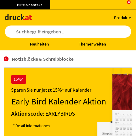
Hilfe & Kontakt
Pro­duk­te
Neu­hei­ten
The­men­wel­ten
Notizblöcke & Schreibblöcke
15%*
Sparen Sie nur jetzt 15%* auf Kalender
Early Bird Kalender Aktion
Aktionscode:
EARLYBIRDS
* Detail-Informationen