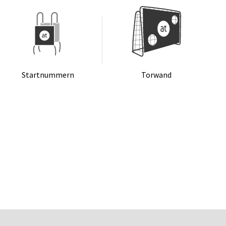
Start­num­mern
Tor­wand