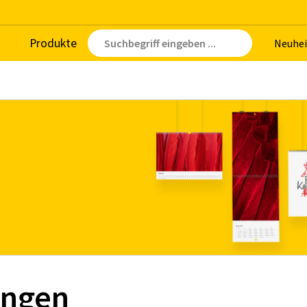
Pro­duk­te
Neu­hei
ungen