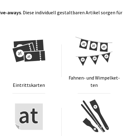
ive-aways
. Diese individuell gestaltbaren Artikel sorgen für
Fah­nen- und Wim­pel­ket­
Ein­tritts­kar­ten
ten