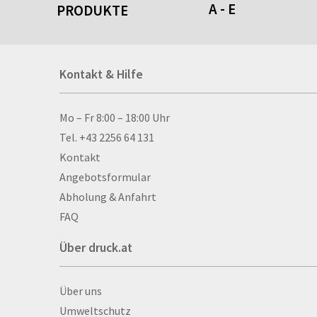
A - E
PRODUKTE
Acrylschilder
Kontakt & Hilfe
Anti-Stressbälle
Allwetterplakate
Aluminium-Verbundpl
Kontakt & Hilfe
Mo – Fr 8:00 – 18:00 Uhr
Alu­mi­ni­um-Tex­til­spa
Tel. +43 2256 64 131
men
Kontakt
Aufkleber
Angebotsformular
Auszeichnungen
Abholung & Anfahrt
Autogrammkarten
FAQ
Backlight
Über druck.at
Banner
Basketbälle
Über druck.at
Über uns
Beachflags
Umweltschutz
Becher