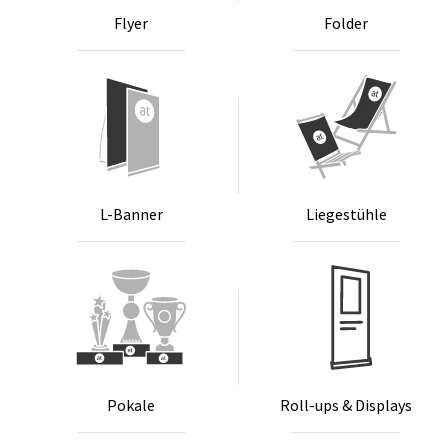
Fly­er
Fol­der
L-Ban­ner
Lie­ge­stüh­le
Po­ka­le
Roll-ups & Dis­plays