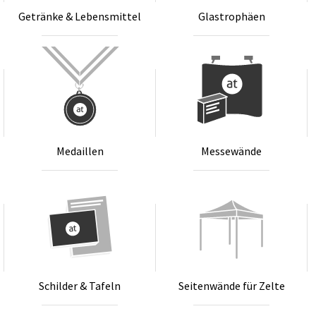
Ge­trän­ke & Le­bens­mit­tel
Glastro­phä­en
Me­dail­len
Mes­se­wän­de
Schil­der & Ta­feln
Sei­ten­wän­de für Zel­te