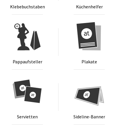
Kle­be­buch­sta­ben
Kü­chen­hel­fer
Pap­p­auf­stel­ler
Pla­ka­te
Ser­vi­et­ten
Si­de­li­ne-Ban­ner