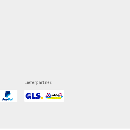
hreibgeräte
Tragekartons
hreibmappen
Tragetaschen
hreibsets
Transparente
hreibtischunterlagen
Traubenzucker
hokolade
Trennblätter
hutzmasken
Trinkflaschen
hürzen
Trophäen
PA-Zahlscheine
T-Shirts
itenwände für Zelte
Turnbeutel
hattenfugenrahmen
Türhänger
Lieferpartner:
rvietten
Türmatten
cherheitsbekleidung
Urkunden
tzmöbel
USB-Sticks
tzsäcke
Verkaufsständer
ftcoverbücher
Verpackungen
mmerbekleidung
Versandverpackungen