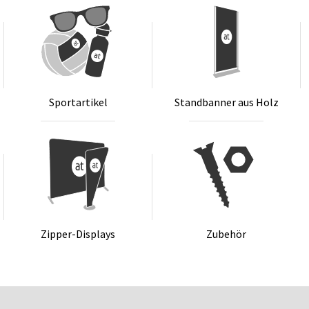
Sport­ar­ti­kel
Stand­ban­ner aus Holz
Zip­per-Dis­plays
Zu­be­hör