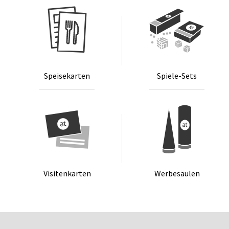
Spei­se­kar­ten
Spie­le-Sets
Vi­si­ten­kar­ten
Wer­be­säu­len