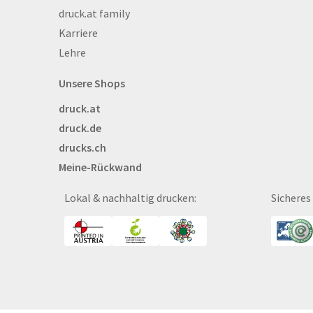
druck.at family
Bekleidung
Karriere
Bestecktaschen
Lehre
Bettwäsche
Blöcke
Unsere Shops
Briefpapier
druck.at
Broschüren
druck.de
Buttons
drucks.ch
Bälle
Meine-Rückwand
Bücher
CAD-Baupläne
Lokal & nachhaltig drucken:
Sicheres
Canvas
Collegeblöcke
Coupon-Kalender
DISPA®-Papierplatte
Deckenhänger
Displaykarton