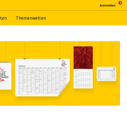
An­mel­den
­ten
The­men­wel­ten