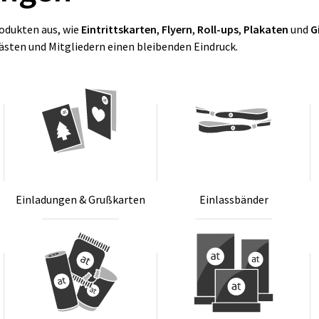
odukten aus, wie
Eintrittskarten
,
Flyern
,
Roll-ups
,
Plakaten
und
G
Gästen und Mitgliedern einen bleibenden Eindruck.
Ein­la­dun­gen & Gru­ß­kar­ten
Ein­lass­bän­der