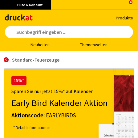
Hilfe & Kontakt
Pro­duk­te
Neu­hei­ten
The­men­wel­ten
Standard-Feuerzeuge
15%*
Sparen Sie nur jetzt 15%* auf Kalender
Early Bird Kalender Aktion
Aktionscode:
EARLYBIRDS
* Detail-Informationen