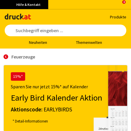
Hilfe & Kontakt
Pro­duk­te
Neu­hei­ten
The­men­wel­ten
Feuerzeuge
15%*
Sparen Sie nur jetzt 15%* auf Kalender
Early Bird Kalender Aktion
Aktionscode:
EARLYBIRDS
* Detail-Informationen