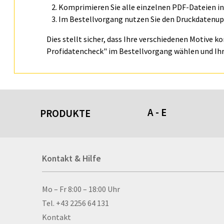
Komprimieren Sie alle einzelnen PDF-Dateien in 
Im Bestellvorgang nutzen Sie den Druckdatenupl
Dies stellt sicher, dass Ihre verschiedenen Motive k
Profidatencheck" im Bestellvorgang wählen und Ihr
A - E
PRODUKTE
Acrylschilder
Kontakt & Hilfe
Anti-Stressbälle
Allwetterplakate
Aluminium-Verbundpl
Kontakt & Hilfe
Mo – Fr 8:00 – 18:00 Uhr
Alu­mi­ni­um-Tex­til­spa
Tel. +43 2256 64 131
men
Kontakt