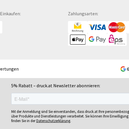
Fußbälle
Mousepads
Se
Fußmatten
Mundschutzmasken
Sc
 Einkaufen:
Zahlungsarten:
Gelschreiber
Namensschilder
Se
Gepäckanhänger
Notizbücher
Si
Geschenk-Sets
Ohrstöpsel
Si
Geschenkband
Ordner
Si
Geschenkboxen
POS-Displays
So
Geschenkkartons
PVC-Hartschaumplatten
So
Geschenkpapier
Paketklebebänder
So
wertungen
Getränkebecher
Papierbanderolen
Sn
Getränkedosen
Papiertragetaschen
Sp
5% Rabatt – druck.at Newsletter abonnieren:
ren
Glastrophäen
Pappfiguren
Sp
Gläser
Personalisierte Postkarten
Sp
bän­
Grußkarten
Pins
Sp
Mit der Anmeldung sind Sie einverstanden, dass druck.at Ihre personenbezo
Gutscheine
Plakate
Sp
über Produkte und Dienstleistungen verarbeitet. Sie können Ihre Einwilligung 
finden Sie in der
Datenschutzerklärung
.
Gutscheinhefte
Plakatwände
Sp