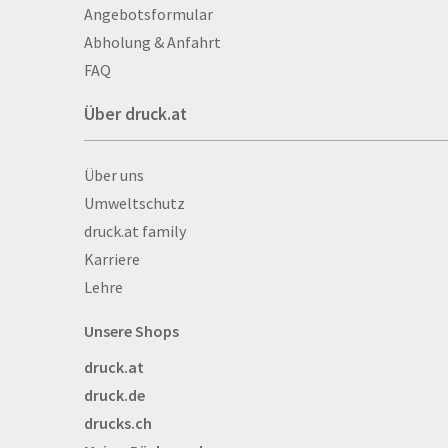
Aufkleber
Angebotsformular
Auszeichnungen
Abholung & Anfahrt
Autogrammkarten
FAQ
Backlight
Über druck.at
Banner
Basketbälle
Über druck.at
Über uns
Beachflags
Umweltschutz
Becher
druck.at family
Bekleidung
Karriere
Bestecktaschen
Lehre
Bettwäsche
Blöcke
Unsere Shops
Briefpapier
druck.at
Broschüren
druck.de
Buttons
drucks.ch
Bälle