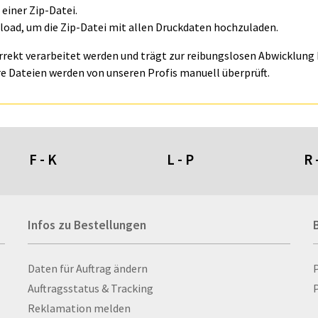
einer Zip-Datei.
oad, um die Zip-Datei mit allen Druckdaten hochzuladen.
orrekt verarbeitet werden und trägt zur reibungslosen Abwicklung I
e Dateien werden von unseren Profis manuell überprüft.
F - K
L - P
R 
Fahnen- und Wimpelketten
L-Banner
Ra
Infos zu Bestellungen
Fahnensysteme
Lampen
Re
Faltschilder / Nasenschilder
Lanyards & Schlüsselbänder
Re
atten
Feuerzeuge
Laptoptaschen & -
Ri
Infos zu Bestellungen
Daten für Auftrag ändern
nn­rah­
Fischerhut
rucksäcke
Ro
Auftragsstatus & Tracking
P
Flachmänner
Lautsprecher
Ru
Reklamation melden