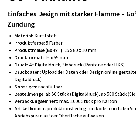
Einfaches Design mit starker Flamme – Go®
Zündung
Material:
Kunststoff
Produktfarbe:
5 Farben
Produktmaße (BxHxT):
25 x 80 x 10 mm
Druckformat:
16 x 55 mm
Druck:
4c Digitaldruck, Siebdruck (Pantone oder HKS)
Druckdaten:
Upload der Daten oder Design online gestalte
Digitaldruck)
Sonstiges:
nachfüllbar
Bestellmenge:
ab 50 Stück (Digitaldruck), ab 500 Stück (Si
Verpackungseinheit:
max. 1.000 Stück pro Karton
Artikel können produktionsbedingt und/oder durch den Ve
Abriebspuren auf der Oberfläche aufweisen.