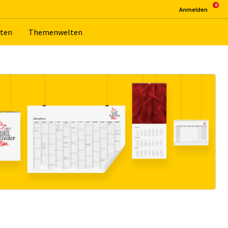
An­mel­den
­ten
The­men­wel­ten