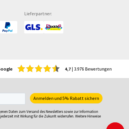
itenwände für Zelte
Turnbeutel
hattenfugenrahmen
Türhänger
Lieferpartner:
rvietten
Türmatten
cherheitsbekleidung
Urkunden
tzmöbel
USB-Sticks
tzsäcke
Verkaufsständer
ftcoverbücher
Verpackungen
mmerbekleidung
Versandverpackungen
nnenbrillen
Visitenkarten
Google
4,7
| 3.976 Bewertungen
acks
Volleybälle
eisekarten
Wahl- &
iele-Sets
Veranstaltungsplakate
iralbücher
Wasserkaraffe
ort- und Freizeittaschen
Weihnachtskarten
genen Daten zum Versand des Newsletters sowie zur Information
ortartikel
Weinverpackungen
jederzeit mit Wirkung für die Zukunft widerrufen. Weitere Hinweise
irituosen
Werbesäulen