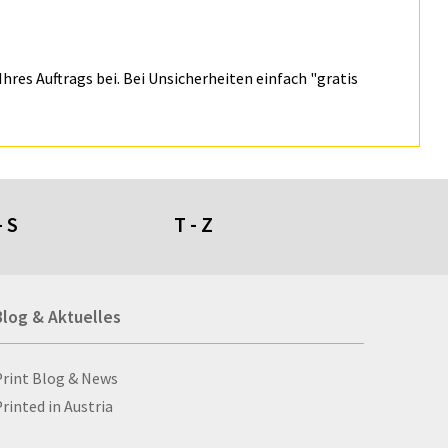
hres Auftrags bei. Bei Unsicherheiten einfach "gratis
- S
T - Z
umdüfte
Tafeln
Blog & Aktuelles
genschirme
Tapeten
giestühle
Taschen
ll- und Stanzprodukte
Taschenaschenbecher
Blog & Aktuelles
Print Blog & News
ll-ups
Taschenlampen
rinted in Austria
bbellose
Ta­schen­plan