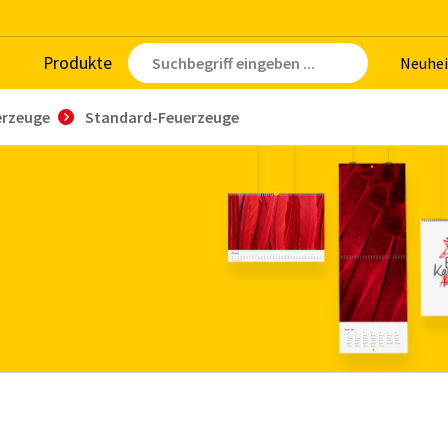
Pro­duk­te
Neu­hei
erzeuge
Standard-Feuerzeuge