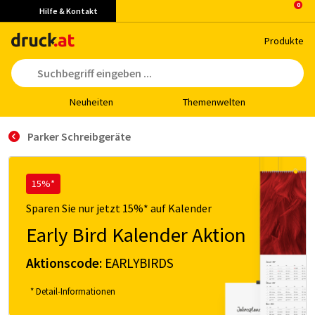
Hilfe & Kontakt
Pro­duk­te
Neu­hei­ten
The­men­wel­ten
Parker Schreibgeräte
15%*
Sparen Sie nur jetzt 15%* auf Kalender
Early Bird Kalender Aktion
Aktionscode:
EARLYBIRDS
* Detail-Informationen