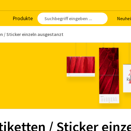
Pro­duk­te
Neu­hei
n / Sticker einzeln ausgestanzt
iketten / Sticker einz