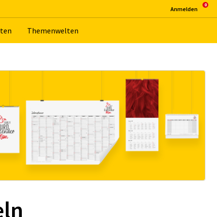
An­mel­den
­ten
The­men­wel­ten
eln