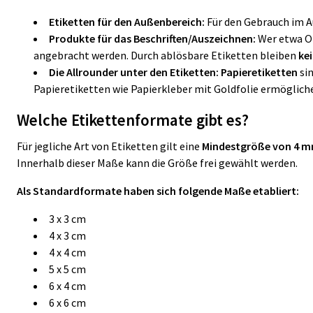
Etiketten für den Außenbereich:
Für den Gebrauch im A
Produkte für das Beschriften/Auszeichnen:
Wer etwa Or
angebracht werden. Durch ablösbare Etiketten bleiben
ke
Die Allrounder unter den Etiketten: Papieretiketten
si
Papieretiketten wie Papierkleber mit Goldfolie ermöglic
Welche Etikettenformate gibt es?
Für jegliche Art von Etiketten gilt eine
Mindestgröße von 4 
Innerhalb dieser Maße kann die Größe frei gewählt werden.
Als Standardformate haben sich folgende Maße etabliert:
3 x 3 cm
4 x 3 cm
4 x 4 cm
5 x 5 cm
6 x 4 cm
6 x 6 cm