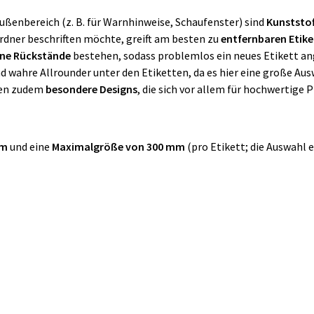
ußenbereich (z. B. für Warnhinweise, Schaufenster) sind
Kunststo
dner beschriften möchte, greift am besten zu
entfernbaren Etik
ine Rückstände
bestehen, sodass problemlos ein neues Etikett a
nd wahre Allrounder unter den Etiketten, da es hier eine große Aus
hen zudem
besondere Designs
, die sich vor allem für hochwertige
mm
und eine
Maximalgröße von 300 mm
(pro Etikett; die Auswahl 