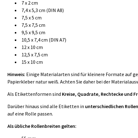
7 x 2 cm
7,4 x 5,3 cm (DIN A8)
7,5 x 5 cm
7,5 x 7,5 cm
9,5 x 9,5 cm
10,5 x 7,4 cm (DIN A7)
12 x 10 cm
12,5 x 7,5 cm
15 x 10 cm
Hinweis:
Einige Materialarten sind für kleinere Formate auf 
Papierkleber natur weiß
. Achten Sie daher bei der Materialaus
Als Etikettenformen sind
Kreise, Quadrate, Rechtecke und 
Darüber hinaus sind alle Etiketten in
unterschiedlichen Rolle
auf eine Rolle passen.
Als übliche Rollenbreiten gelten: