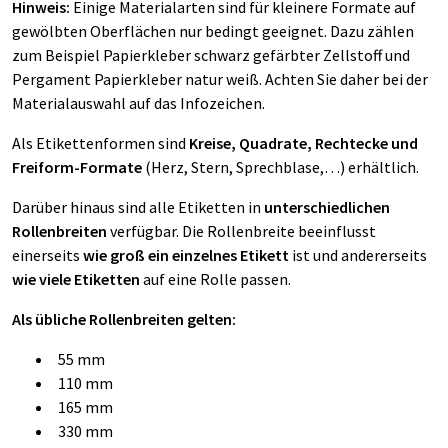
Hinweis:
Einige Materialarten sind für kleinere Formate auf
gewölbten Oberflächen nur bedingt geeignet. Dazu zählen
zum Beispiel
Papierkleber schwarz gefärbter Zellstoff
und
Pergament Papierkleber natur weiß
. Achten Sie daher bei der
Materialauswahl auf das Infozeichen.
Als Etikettenformen sind
Kreise, Quadrate, Rechtecke und
Freiform-Formate
(Herz, Stern, Sprechblase,…) erhältlich.
Darüber hinaus sind alle Etiketten in
unterschiedlichen
Rollenbreiten
verfügbar. Die Rollenbreite beeinflusst
einerseits
wie groß ein einzelnes Etikett
ist und andererseits
wie viele Etiketten
auf eine Rolle passen.
Als übliche Rollenbreiten gelten:
55 mm
110 mm
165 mm
330 mm