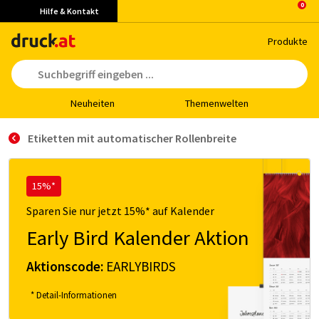
Hilfe & Kontakt
Pro­duk­te
Neu­hei­ten
The­men­wel­ten
Etiketten mit automatischer Rollenbreite
15%*
Sparen Sie nur jetzt 15%* auf Kalender
Early Bird Kalender Aktion
Aktionscode:
EARLYBIRDS
* Detail-Informationen