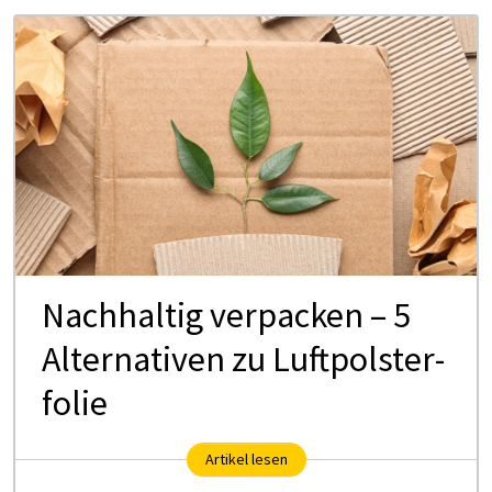
Nach­hal­tig ver­pa­cken – 5
Al­ter­na­ti­ven zu Luft­polster­
fo­lie
Artikel lesen