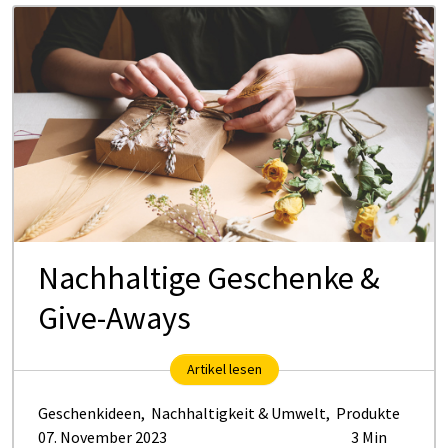
Nach­hal­ti­ge Ge­schen­ke &
Gi­ve-Aways
Artikel lesen
Geschenkideen
,
Nachhaltigkeit & Umwelt
,
Produkte
07. November 2023
3 Min