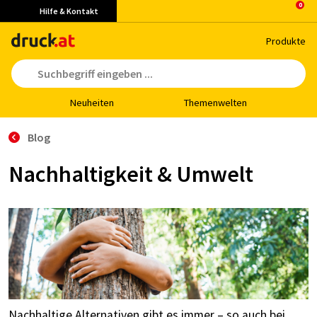
Hilfe & Kontakt
Pro­duk­te
Neu­hei­ten
The­men­wel­ten
Blog
Nachhaltigkeit & Umwelt
Nachhaltige Alternativen gibt es immer – so auch bei