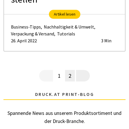
Artikel lesen
Business-Tipps
,
Nachhaltigkeit & Umwelt
,
Verpackung & Versand
,
Tutorials
26. April 2022
3 Min
Seitennummerierung
Vorherige Seite
Aktuelle Seite
Page
Nächste Seite
1
2
DRUCK.AT PRINT-BLOG
Spannende News aus unserem Produktsortiment und
der Druck-Branche.