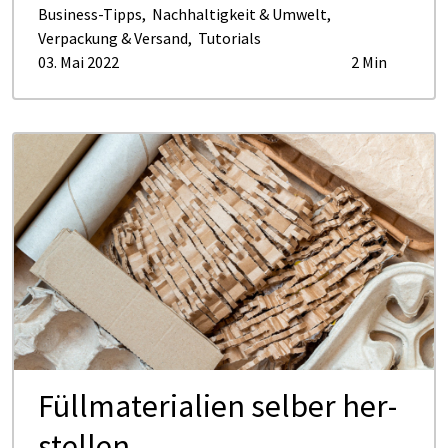
Business-Tipps
,
Nachhaltigkeit & Umwelt
,
Verpackung & Versand
,
Tutorials
03. Mai 2022
2 Min
Füll­ma­te­ria­li­en sel­ber her­
stel­len