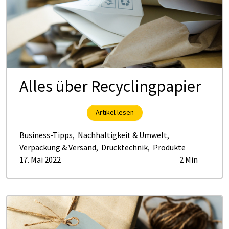
Al­les über Re­cy­cling­pa­pier
Artikel lesen
Business-Tipps
,
Nachhaltigkeit & Umwelt
,
Verpackung & Versand
,
Drucktechnik
,
Produkte
17. Mai 2022
2 Min