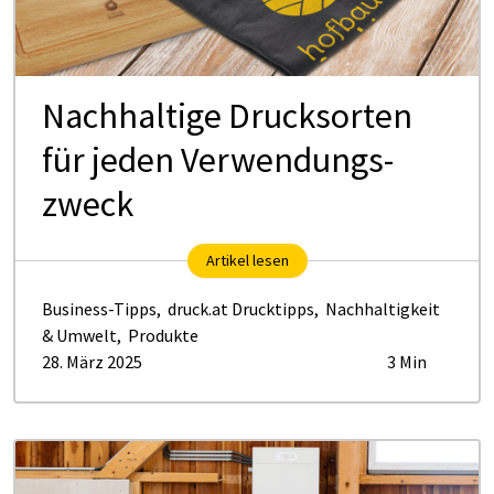
Nach­hal­ti­ge Drucks­or­ten
für je­den Ver­wen­dungs­
zweck
Artikel lesen
Business-Tipps
,
druck.at Drucktipps
,
Nachhaltigkeit
& Umwelt
,
Produkte
28. März 2025
3 Min