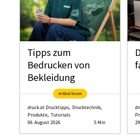
Tipps zum
D
Bedrucken von
f
Bekleidung
Artikel lesen
druck.at Drucktipps
,
Drucktechnik
,
dr
Produkte
,
Tutorials
Pr
06. August 2026
5 Min
29