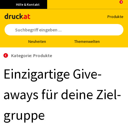
Hilfe & Kontakt
Pro­duk­te
Neu­hei­ten
The­men­wel­ten
Kategorie: Produkte
Ein­zig­ar­ti­ge Gi­ve-
aways für dei­ne Ziel­
grup­pe