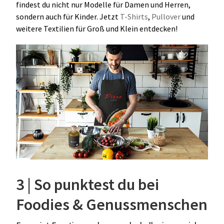
findest du nicht nur Modelle für Damen und
Her
ren,
sonder
n auch f
ür
Kinder. Jetzt
T-Shirts
,
Pullover
und
weitere Textilien f
ür Groß und Klein
entdecken
!
3 | So punktest du bei
Foodies & Genussmenschen