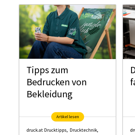
Tipps zum
D
Bedrucken von
f
Bekleidung
Artikel lesen
druck.at Drucktipps
,
Drucktechnik
,
dr