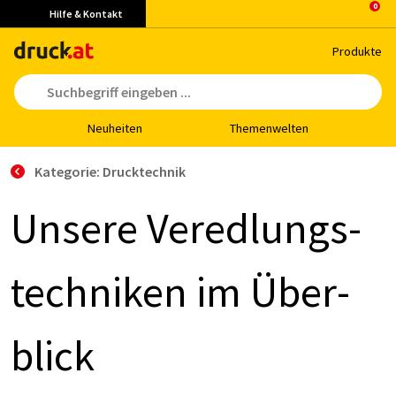
Hilfe & Kontakt
Pro­duk­te
Neu­hei­ten
The­men­wel­ten
Kategorie: Drucktechnik
Un­se­re Ver­ed­lungs­
tech­ni­ken im Über­
blick