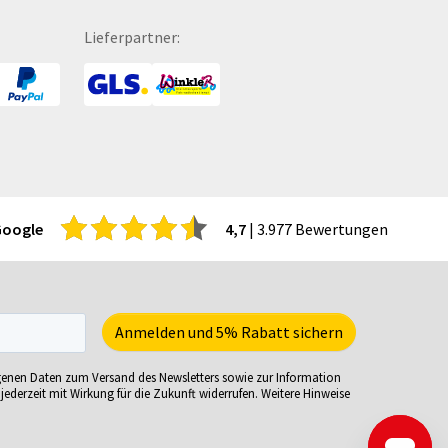
hattenfugenrahmen
Türhänger
Lieferpartner:
rvietten
Türmatten
cherheitsbekleidung
Urkunden
tzmöbel
USB-Sticks
tzsäcke
Verkaufsständer
ftcoverbücher
Verpackungen
mmerbekleidung
Versandverpackungen
nnenbrillen
Visitenkarten
Google
4,7
| 3.977 Bewertungen
acks
Volleybälle
eisekarten
Wahl- &
iele-Sets
Veranstaltungsplakate
iralbücher
Wasserkaraffe
ort- und Freizeittaschen
Weihnachtskarten
genen Daten zum Versand des Newsletters sowie zur Information
ortartikel
Weinverpackungen
jederzeit mit Wirkung für die Zukunft widerrufen. Weitere Hinweise
irituosen
Werbesäulen
artnummern
Werkzeug