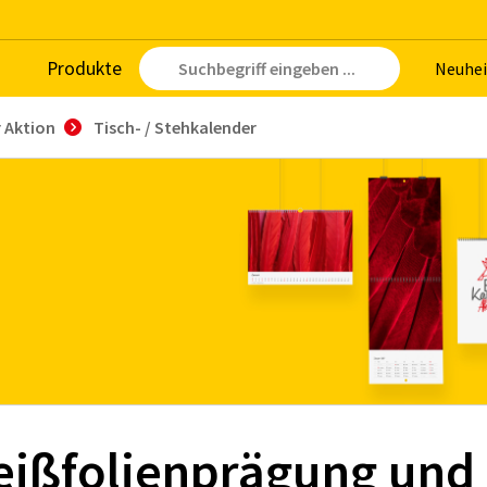
Pro­duk­te
Neu­hei
r Aktion
Tisch- / Stehkalender
eißfolienprägung und 