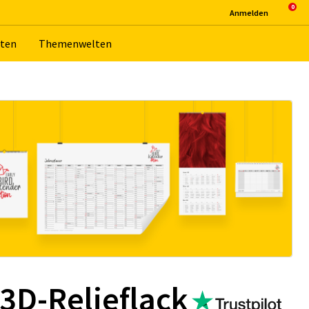
An­mel­den
­ten
The­men­wel­ten
3D-Relieflack