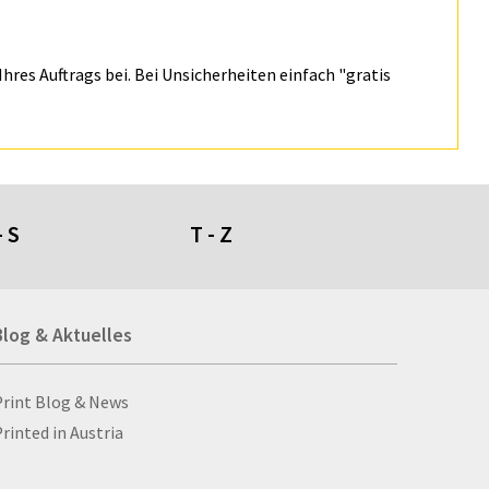
hres Auftrags bei. Bei Unsicherheiten einfach "gratis
- S
T - Z
umdüfte
Tafeln
Blog & Aktuelles
genschirme
Tapeten
giestühle
Taschen
ll- und Stanzprodukte
Taschenaschenbecher
Blog & Aktuelles
Print Blog & News
ll-ups
Taschenlampen
rinted in Austria
bbellose
Ta­schen­plan
cksäcke
Tassen