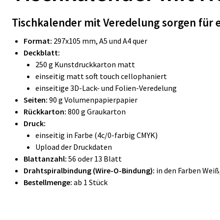
Tischkalender mit Veredelung sorgen für e
Format:
297x105 mm
, A5 und A4 quer
Deckblatt:
250 g Kunstdruckkarton matt
einseitig matt soft touch cellophaniert
einseitige 3D-
Lack- und Folien-Veredelung
Seiten:
90 g Volumenpapierpapier
Rückkarton:
800 g Graukarton
Druck:
einseitig in Farbe (4c/0-farbig CMYK)
Upload der Druckdaten
Blattanzahl:
56 oder 13 Blatt
Drahtspiralbindung (Wire-O-Bindung):
in den Farben Weiß,
Bestellmenge:
ab 1 Stück