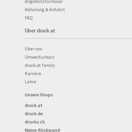
Angebotsformular
Auszeichnungen
Abholung & Anfahrt
Autogrammkarten
FAQ
Backlight
Über druck.at
Banner
Basketbälle
Über druck.at
Über uns
Beachflags
Umweltschutz
Becher
druck.at family
Bekleidung
Karriere
Bestecktaschen
Lehre
Bettwäsche
Blöcke
Unsere Shops
Briefpapier
druck.at
Broschüren
druck.de
Buttons
drucks.ch
Bälle
Meine-Rückwand
Bücher