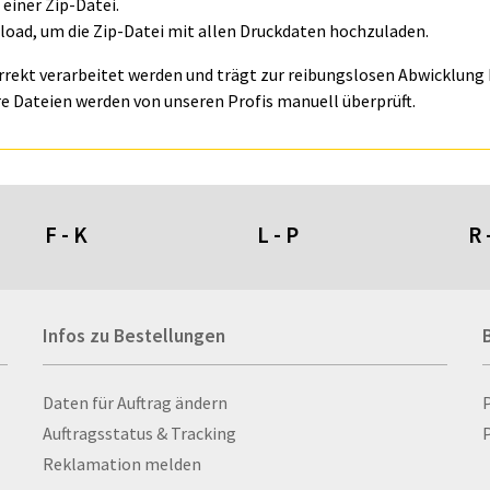
einer Zip-Datei.
oad, um die Zip-Datei mit allen Druckdaten hochzuladen.
orrekt verarbeitet werden und trägt zur reibungslosen Abwicklung I
e Dateien werden von unseren Profis manuell überprüft.
F - K
L - P
R 
Fahnen- und Wimpelketten
L-Banner
Ra
Infos zu Bestellungen
Fahnensysteme
Lampen
Re
Faltschilder / Nasenschilder
Lanyards & Schlüsselbänder
Re
atten
Feuerzeuge
Laptoptaschen & -
Ri
Infos zu Bestellungen
Daten für Auftrag ändern
nn­rah­
Fischerhut
rucksäcke
Ro
Auftragsstatus & Tracking
P
Flachmänner
Lautsprecher
Ru
Reklamation melden
Flaschen
Leinwand
Ru