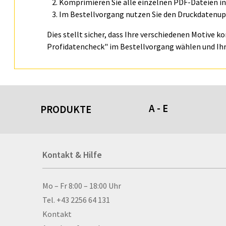
Komprimieren Sie alle einzelnen PDF-Dateien in 
Im Bestellvorgang nutzen Sie den Druckdatenupl
Dies stellt sicher, dass Ihre verschiedenen Motive k
Profidatencheck" im Bestellvorgang wählen und Ihr
A - E
PRODUKTE
Acrylschilder
Kontakt & Hilfe
Anti-Stressbälle
Allwetterplakate
Aluminium-Verbundpl
Kontakt & Hilfe
Mo – Fr 8:00 – 18:00 Uhr
Alu­mi­ni­um-Tex­til­spa
Tel. +43 2256 64 131
men
Kontakt
Aufkleber