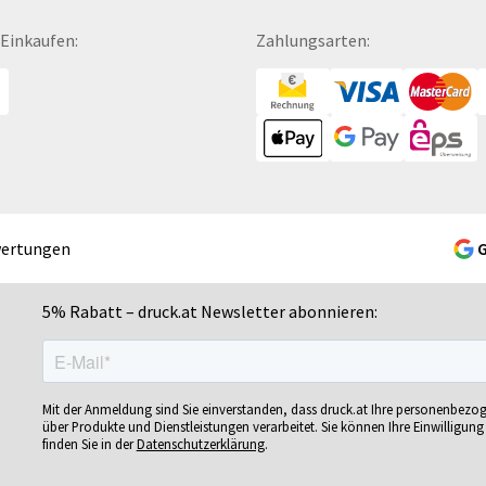
Fußmatten
Mundschutzmasken
Sc
 Einkaufen:
Zahlungsarten:
Gelschreiber
Namensschilder
Se
Gepäckanhänger
Notizbücher
Si
Geschenk-Sets
Ohrstöpsel
Si
Geschenkband
Ordner
Si
Geschenkboxen
POS-Displays
So
Geschenkkartons
PVC-Hartschaumplatten
So
Geschenkpapier
Paketklebebänder
So
wertungen
Getränkebecher
Papierbanderolen
Sn
Getränkedosen
Papiertragetaschen
Sp
5% Rabatt – druck.at Newsletter abonnieren:
ren
Glastrophäen
Pappfiguren
Sp
Gläser
Personalisierte Postkarten
Sp
bän­
Grußkarten
Pins
Sp
Mit der Anmeldung sind Sie einverstanden, dass druck.at Ihre personenbezo
Gutscheine
Plakate
Sp
über Produkte und Dienstleistungen verarbeitet. Sie können Ihre Einwilligung 
finden Sie in der
Datenschutzerklärung
.
Gutscheinhefte
Plakatwände
Sp
Gutscheinhüllen
Planobögen
St