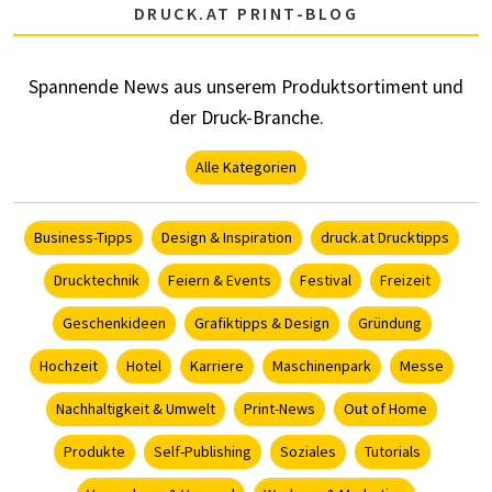
DRUCK.AT PRINT-BLOG
Spannende News aus unserem Produktsortiment und
der Druck-Branche.
Alle Kategorien
Business-Tipps
Design & Inspiration
druck.at Drucktipps
Drucktechnik
Feiern & Events
Festival
Freizeit
Geschenkideen
Grafiktipps & Design
Gründung
Hochzeit
Hotel
Karriere
Maschinenpark
Messe
Nachhaltigkeit & Umwelt
Print-News
Out of Home
Produkte
Self-Publishing
Soziales
Tutorials