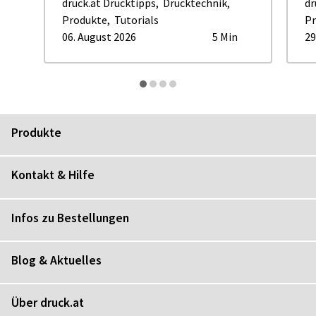
druck.at Drucktipps
,
Drucktechnik
,
dr
Produkte
,
Tutorials
Pr
06. August 2026
5 Min
29
Produkte
Kontakt & Hilfe
Infos zu Bestellungen
Blog & Aktuelles
Über druck.at