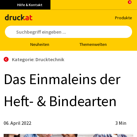
Hilfe & Kontakt
Pro­duk­te
Neu­hei­ten
The­men­wel­ten
Kategorie: Drucktechnik
Das Ein­mal­eins der
Heft- & Bin­de­ar­ten
06. April 2022
3 Min