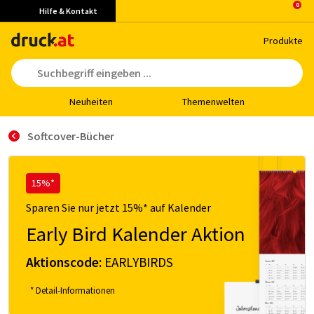
Hilfe & Kontakt
Pro­duk­te
Neu­hei­ten
The­men­wel­ten
Soft­co­ver-Bücher
15%*
Sparen Sie nur jetzt 15%* auf Kalender
Early Bird Kalender Aktion
Aktionscode:
EARLYBIRDS
* Detail-Informationen