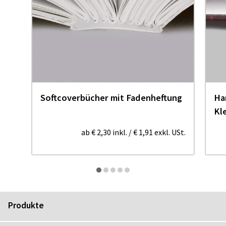
Softcoverbücher mit Fadenheftung
Ha
Kl
ab
€ 2,30
inkl.
/
€ 1,91
exkl. USt.
Produkte