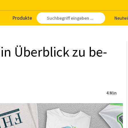
Pro­duk­te
Neu­hei
in Über­blick zu be­
4 Min