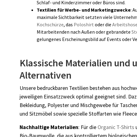
Schlaf- und Kinderzimmer oder Büros sind.
Textilien für Werbe- und Marketingzwecke
:
Au
maximale Sichtbarkeit setzten viele Unternehme
Kochschürze
, das
Poloshirt
oder die
Arbeitshos
Mitarbeitenden nach Außen oder gebrandete
St
gelungenes Erscheinungsbild auf Events oder V
Klassische Materialien und
Alternativen
Unsere bedruckbaren Textilien bestehen aus hochwer
jeweiligen Einsatzzweck optimal geeignet sind. Daz
Bekleidung, Polyester und Mischgewebe für Taschen
und Sitzmöbel sowie spezielle Stoffarten wie Fleec
Nachhaltige Materialien
: Für die
Organic T-Shirts
u
Bio-Baumwolle, die aus kontrolliertem biologisch