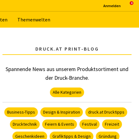
An­mel­den
­ten
The­men­wel­ten
DRUCK.AT PRINT-BLOG
Spannende News aus unserem Produktsortiment und
der Druck-Branche.
Alle Kategorien
Business-Tipps
Design & Inspiration
druck.at Drucktipps
Drucktechnik
Feiern & Events
Festival
Freizeit
Geschenkideen
Grafiktipps & Design
Gründung