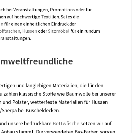
ch bei Veranstaltungen, Promotions oder für
n auf hochwertige Textilien. Sei es die
en
für einen einheitlichen Eindruck der
offtaschen
,
Hussen
oder
Sitzmöbel
für ein rundum
eranstaltungen.
 umweltfreundliche
tigen und langlebigen Materialien, die für den
u zählen klassische Stoffe wie Baumwolle bei unserer
 und Polster, wetterfeste Materialien für Hussen
e/Sherpa bei Kuscheldecken.
nd unsere bedruckbare
Bettwäsche
setzen wir auf
en Anbau stammt. Die verwendeten Bio-Farben sorgen