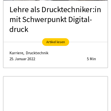
Leh­re als Druck­tech­ni­ker:in
mit Schwer­punkt Di­gi­tal­
druck
Artikel lesen
Karriere
,
Drucktechnik
25. Januar 2022
5 Min