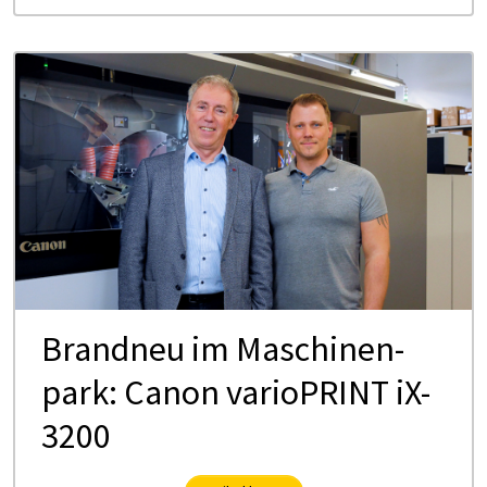
Brand­neu im Ma­schi­nen­
park: Ca­non va­rio­PRINT iX-
3200