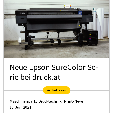
Neue Ep­son Su­re­Co­lor Se­
rie bei druck.at
Artikel lesen
Maschinenpark
,
Drucktechnik
,
Print-News
15. Juni 2021