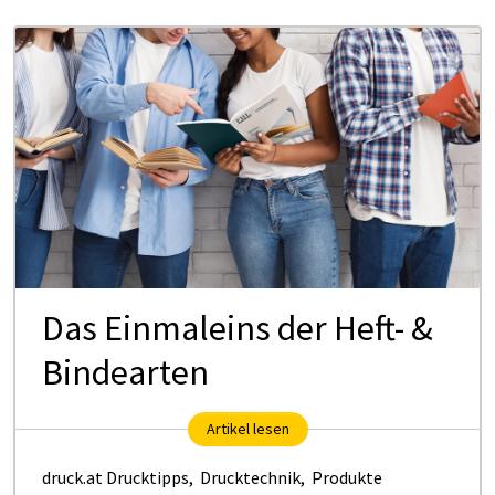
Das Ein­mal­eins der Heft- &
Bin­de­ar­ten
Artikel lesen
druck.at Drucktipps
,
Drucktechnik
,
Produkte