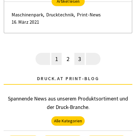
Artikel lesen
Maschinenpark
,
Drucktechnik
,
Print-News
16. März 2021
Seitennummerierung
Vorherige Seite
Page
Aktuelle Seite
Page
Nächste Seite
1
2
3
DRUCK.AT PRINT-BLOG
Spannende News aus unserem Produktsortiment und
der Druck-Branche.
Alle Kategorien