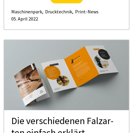
Maschinenpark
,
Drucktechnik
,
Print-News
05. April 2022
Die ver­schie­de­nen Fal­zar­
ten ein­fach er­klärt