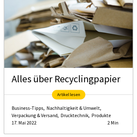
Al­les über Re­cy­cling­pa­pier
Artikel lesen
Business-Tipps
,
Nachhaltigkeit & Umwelt
,
Verpackung & Versand
,
Drucktechnik
,
Produkte
17. Mai 2022
2 Min