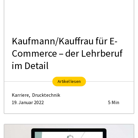
Kauf­mann/Kauf­frau für E-
Com­mer­ce – der Lehr­be­ruf
im De­tail
Artikel lesen
Karriere
,
Drucktechnik
19. Januar 2022
5 Min