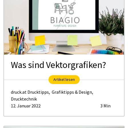
Was sind Vek­tor­gra­fi­ken?
Artikel lesen
druck.at Drucktipps
,
Grafiktipps & Design
,
Drucktechnik
12. Januar 2022
3 Min