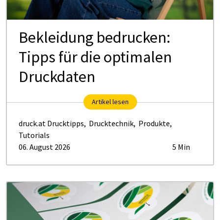
Be­klei­dung be­dru­cken:
Tipps für die op­ti­ma­len
Druck­da­ten
Artikel lesen
druck.at Drucktipps
,
Drucktechnik
,
Produkte
,
Tutorials
06. August 2026
5 Min