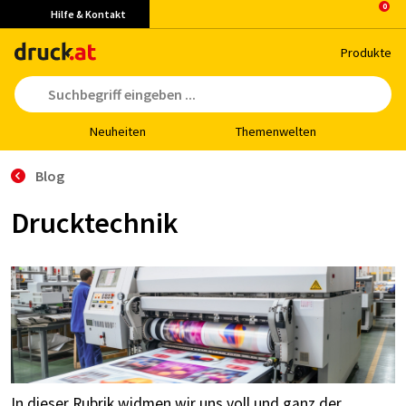
Hilfe & Kontakt
Pro­duk­te
Neu­hei­ten
The­men­wel­ten
Blog
Drucktechnik
In dieser Rubrik widmen wir uns voll und ganz der