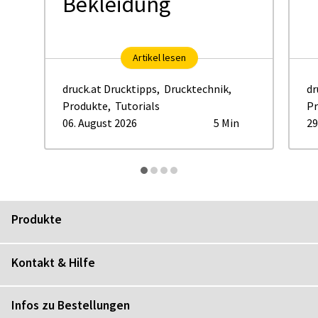
Bekleidung
Artikel lesen
druck.at Drucktipps
,
Drucktechnik
,
dr
Produkte
,
Tutorials
Pr
06. August 2026
5 Min
29
Produkte
Kontakt & Hilfe
Infos zu Bestellungen