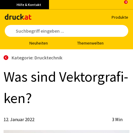
Hilfe & Kontakt
Pro­duk­te
Neu­hei­ten
The­men­wel­ten
Kategorie: Drucktechnik
Was sind Vek­tor­gra­fi­
ken?
12. Januar 2022
3 Min