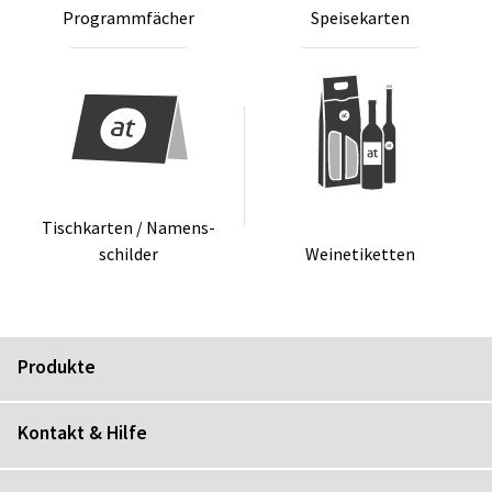
Pro­gramm­fä­cher
Spei­se­kar­ten
Tisch­kar­ten / Na­mens­
schil­der
Wei­ne­ti­ket­ten
Produkte
Kontakt & Hilfe