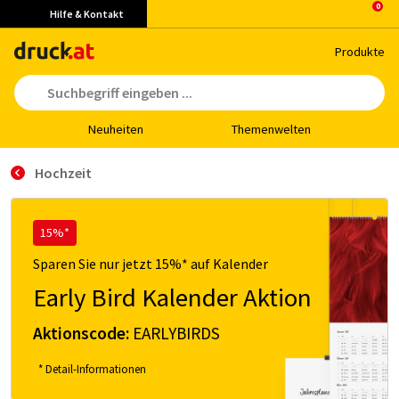
Hilfe & Kontakt
Pro­duk­te
Neu­hei­ten
The­men­wel­ten
Hochzeit
15%*
Sparen Sie nur jetzt 15%* auf Kalender
Early Bird Kalender Aktion
Aktionscode:
EARLYBIRDS
* Detail-Informationen