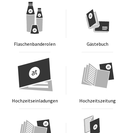
Fla­schen­ban­de­ro­len
Gäs­te­buch
Hoch­zeits­ein­la­dun­gen
Hoch­zeits­zei­tung