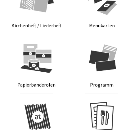
Kir­chen­heft / Lie­der­heft
Me­nü­kar­ten
Pa­pier­ban­de­ro­len
Pro­gramm