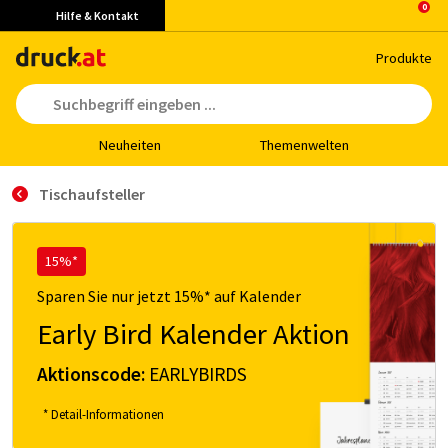
Hilfe & Kontakt
Pro­duk­te
Neu­hei­ten
The­men­wel­ten
Tischaufsteller
15%*
Sparen Sie nur jetzt 15%* auf Kalender
Early Bird Kalender Aktion
Aktionscode:
EARLYBIRDS
* Detail-Informationen