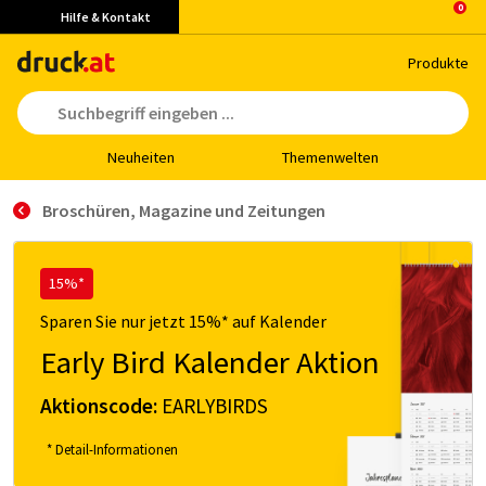
Hilfe & Kontakt
Pro­duk­te
Neu­hei­ten
The­men­wel­ten
Broschüren, Magazine und Zeitungen
15%*
Sparen Sie nur jetzt 15%* auf Kalender
Early Bird Kalender Aktion
Aktionscode:
EARLYBIRDS
* Detail-Informationen