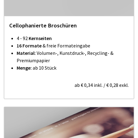
Cellophanierte Bro­schü­ren
4 - 92
Kernseiten
16 Formate
& freie Formateingabe
Material:
Volumen-, Kunstdruck-, Recycling- &
Premiumpapier
Menge:
ab 10 Stück
ab
€ 0,34
inkl.
/
€ 0,28
exkl.