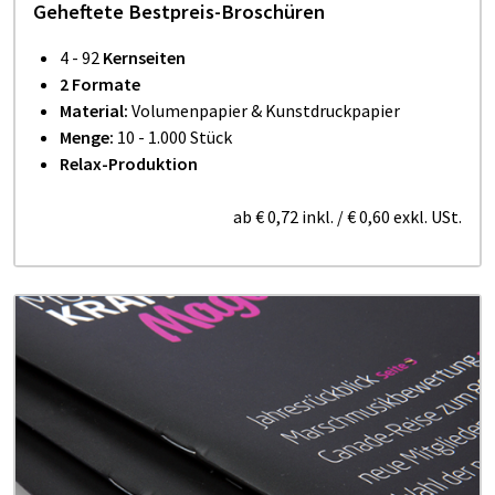
Geheftete Best­preis-Bro­schü­ren
4 - 92
Kernseiten
2 Formate
Material:
Volumenpapier & Kunstdruckpapier
Menge:
10 - 1.000 Stück
Relax-Produktion
ab
€ 0,72
inkl.
/
€ 0,60
exkl. USt.