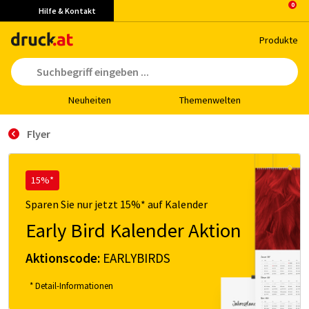
Hilfe & Kontakt
Pro­duk­te
Neu­hei­ten
The­men­wel­ten
Flyer
15%*
Sparen Sie nur jetzt 15%* auf Kalender
Early Bird Kalender Aktion
Aktionscode:
EARLYBIRDS
* Detail-Informationen