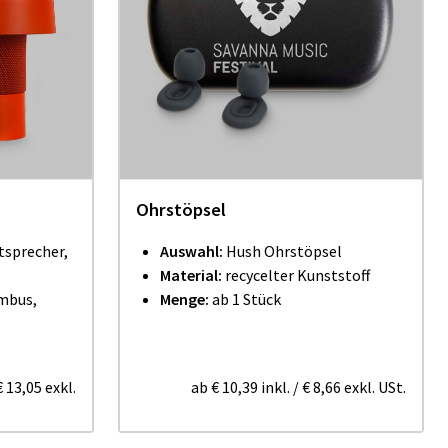
Ohrstöpsel
tsprecher,
Auswahl:
Hush Ohrstöpsel
Material:
recycelter Kunststoff
mbus,
Menge:
ab 1 Stück
€ 13,05
exkl.
ab
€ 10,39
inkl.
/
€ 8,66
exkl. USt.