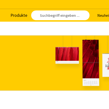
Pro­duk­te
Neu­hei