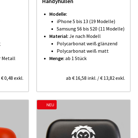
Handyhüllen
Modelle:
e
iPhone 5 bis 13 (19 Modelle)
Samsung S6 bis S20 (11 Modelle)
Material:
Je nach Modell
g
Polycarbonat weiß glänzend
Polycarbonat weiß matt
 Metall
Menge:
ab 1 Stück
/
€ 0,48
exkl.
ab
€ 16,58
inkl.
/
€ 13,82
exkl.
NEU