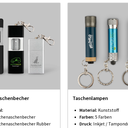
schenbecher
Taschenlampen
l:
Material:
Kunststoff
chenaschenbecher
Farben:
5 Farben
chenaschenbecher Rubber
Druck:
Inkjet / Tampond