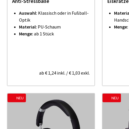
Anti-Stressbälle
Eiskratze
Auswahl:
Klassisch oder in Fußball-
Materia
Optik
Handsch
Material:
PU-Schaum
Menge:
Menge:
ab 1 Stück
ab
€ 1,24
inkl.
/
€ 1,03
exkl.
NEU
NEU