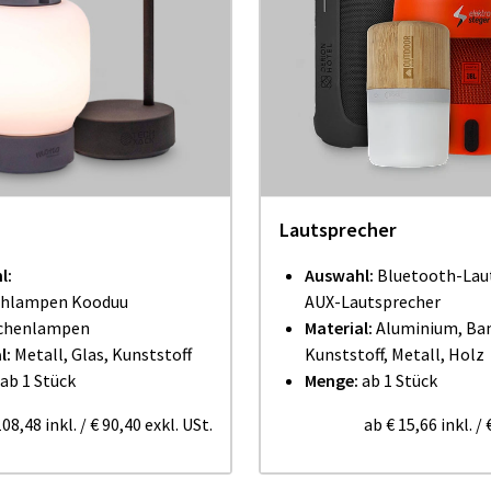
Lautsprecher
l:
Auswahl:
Bluetooth-Lau
chlampen Kooduu
AUX-Lautsprecher
chenlampen
Material:
Aluminium, Ba
l:
Metall, Glas, Kunststoff
Kunststoff, Metall, Holz
ab 1 Stück
Menge:
ab 1 Stück
108,48
inkl.
/
€ 90,40
exkl. USt.
ab
€ 15,66
inkl.
/