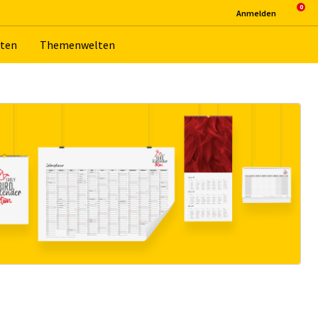
An­mel­den
­ten
The­men­wel­ten