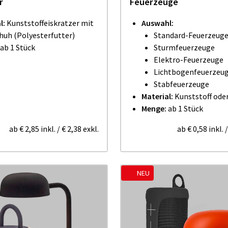
r
Feuerzeuge
l:
Kunststoffeiskratzer mit
Auswahl:
uh (Polyesterfutter)
Standard-Feuerzeug
ab 1 Stück
Sturmfeuerzeuge
Elektro-Feuerzeuge
Lichtbogenfeuerzeu
Stabfeuerzeuge
Material:
Kunststoff oder
Menge:
ab 1 Stück
ab
€ 2,85
inkl.
/
€ 2,38
exkl.
ab
€ 0,58
inkl.
NEU