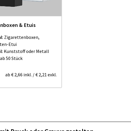
enboxen & Etuis
l:
Zigarettenboxen,
ten-Etui
l:
Kunststoff oder Metall
ab 50 Stück
ab
€ 2,66
inkl.
/
€ 2,21
exkl.