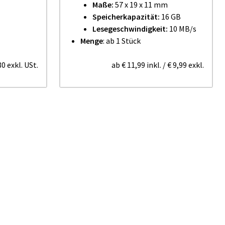
Maße:
57 x 19 x 11 mm
Speicherkapazität:
16 GB
Lesegeschwindigkeit:
10 MB/s
Menge
: ab 1 Stück
80
exkl. USt.
ab
€ 11,99
inkl.
/
€ 9,99
exkl.