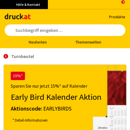
Hilfe & Kontakt
Pro­duk­te
Neu­hei­ten
The­men­wel­ten
Turnbeutel
15%*
Sparen Sie nur jetzt 15%* auf Kalender
Early Bird Kalender Aktion
Aktionscode:
EARLYBIRDS
* Detail-Informationen