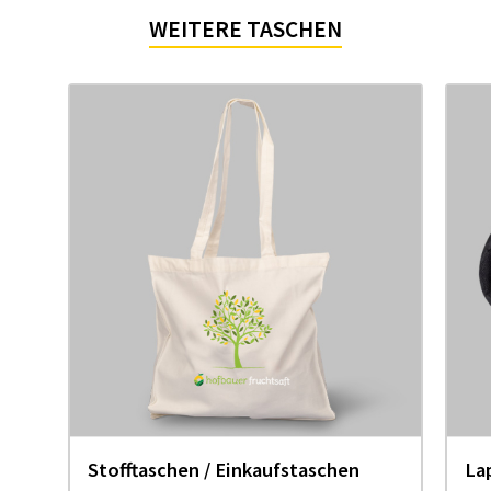
WEITERE TASCHEN
Stofftaschen / Einkaufstaschen
La