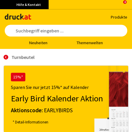
Hilfe & Kontakt
Pro­duk­te
Neu­hei­ten
The­men­wel­ten
Turnbeutel
15%*
Sparen Sie nur jetzt 15%* auf Kalender
Early Bird Kalender Aktion
Aktionscode:
EARLYBIRDS
* Detail-Informationen