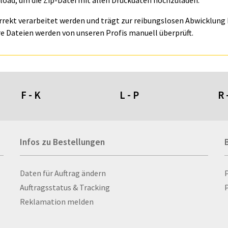
oad, um die Zip-Datei mit allen Druckdaten hochzuladen.
orrekt verarbeitet werden und trägt zur reibungslosen Abwicklung I
e Dateien werden von unseren Profis manuell überprüft.
F - K
L - P
R 
Fahnen- und Wimpelketten
L-Banner
Ra
Infos zu Bestellungen
Fahnensysteme
Lampen
Re
Faltschilder / Nasenschilder
Lanyards & Schlüsselbänder
Re
atten
Feuerzeuge
Laptoptaschen & -
Ri
Infos zu Bestellungen
Daten für Auftrag ändern
nn­rah­
Fischerhut
rucksäcke
Ro
Auftragsstatus & Tracking
P
Flachmänner
Lautsprecher
Ru
Reklamation melden
Flaschen
Leinwand
Ru
Flaschenbanderolen
Lesezeichen
Sc