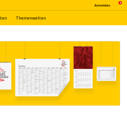
An­mel­den
­ten
The­men­wel­ten