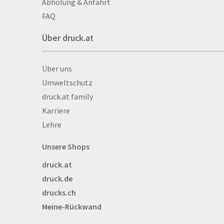
Abholung & Anfahrt
Autogrammkarten
FAQ
Backlight
Über druck.at
Banner
Basketbälle
Über druck.at
Über uns
Beachflags
Umweltschutz
Becher
druck.at family
Bekleidung
Karriere
Bestecktaschen
Lehre
Bettwäsche
Blöcke
Unsere Shops
Briefpapier
druck.at
Broschüren
druck.de
Buttons
drucks.ch
Bälle
Meine-Rückwand
Bücher
CAD-Baupläne