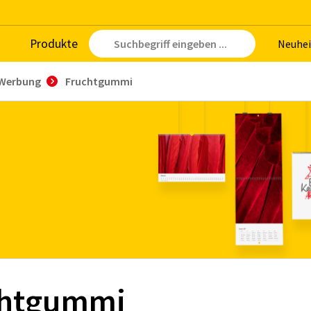
Pro­duk­te
Neu­hei
Werbung
Fruchtgummi
chtgummi