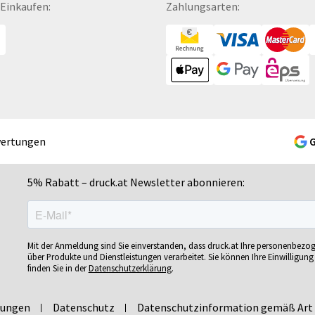
 Einkaufen:
Zahlungsarten:
Gelschreiber
Namensschilder
Se
Gepäckanhänger
Notizbücher
Si
Geschenk-Sets
Ohrstöpsel
Si
Geschenkband
Ordner
Si
Geschenkboxen
POS-Displays
So
Geschenkkartons
PVC-Hartschaumplatten
So
Geschenkpapier
Paketklebebänder
So
wertungen
Getränkebecher
Papierbanderolen
Sn
Getränkedosen
Papiertragetaschen
Sp
5% Rabatt – druck.at Newsletter abonnieren:
ren
Glastrophäen
Pappfiguren
Sp
Gläser
Personalisierte Postkarten
Sp
bän­
Grußkarten
Pins
Sp
Mit der Anmeldung sind Sie einverstanden, dass druck.at Ihre personenbezo
Gutscheine
Plakate
Sp
über Produkte und Dienstleistungen verarbeitet. Sie können Ihre Einwilligung 
finden Sie in der
Datenschutzerklärung
.
Gutscheinhefte
Plakatwände
Sp
Gutscheinhüllen
Planobögen
St
lungen
Datenschutz
Datenschutzinformation gemäß Art 
Haftnotizen
Plastikkarten
St