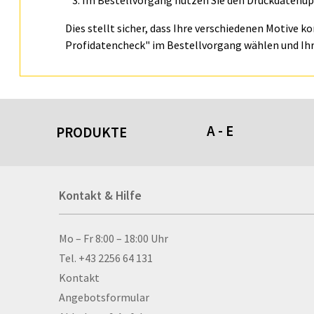
Im Bestellvorgang nutzen Sie den Druckdatenupl
Dies stellt sicher, dass Ihre verschiedenen Motive k
Profidatencheck" im Bestellvorgang wählen und Ihr
A - E
PRODUKTE
Acrylschilder
Kontakt & Hilfe
Anti-Stressbälle
Allwetterplakate
Aluminium-Verbundpl
Kontakt & Hilfe
Mo – Fr 8:00 – 18:00 Uhr
Alu­mi­ni­um-Tex­til­spa
Tel. +43 2256 64 131
men
Kontakt
Aufkleber
Angebotsformular
Auszeichnungen