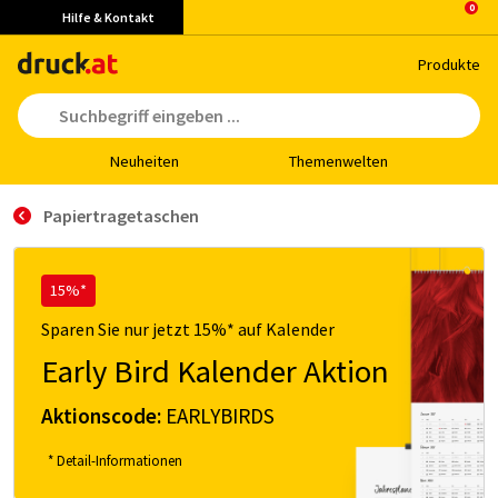
Hilfe & Kontakt
Pro­duk­te
Neu­hei­ten
The­men­wel­ten
Papiertragetaschen
15%*
Sparen Sie nur jetzt 15%* auf Kalender
Early Bird Kalender Aktion
Aktionscode:
EARLYBIRDS
* Detail-Informationen