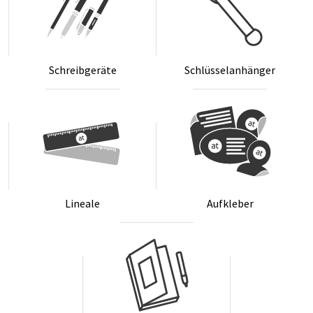
Schreib­ge­rä­te
Schlüs­sel­an­hän­ger
Li­nea­le
Auf­kle­ber