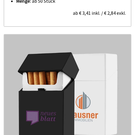
Menge:
ab 50 Stück
ab
€ 3,41
inkl.
/
€ 2,84
exkl.