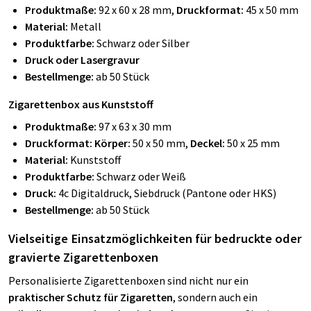
Produktmaße:
92 x 60 x 28 mm,
Druckformat:
45 x 50 mm
Material:
Metall
Produktfarbe:
Schwarz oder Silber
Druck oder Lasergravur
Bestellmenge:
ab 50 Stück
Zigarettenbox aus Kunststoff
Produktmaße:
97 x 63 x 30 mm
Druckformat: Körper:
50 x 50 mm,
Deckel:
50 x 25 mm
Material:
Kunststoff
Produktfarbe:
Schwarz oder Weiß
Druck:
4c Digitaldruck, Siebdruck (Pantone oder HKS)
Bestellmenge:
ab 50 Stück
Vielseitige Einsatzmöglichkeiten für bedruckte oder
gravierte Zigarettenboxen
Personalisierte Zigarettenboxen sind nicht nur ein
praktischer Schutz für Zigaretten
, sondern auch ein