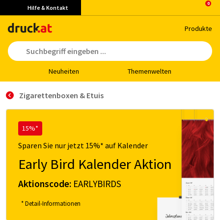
Hilfe & Kontakt
Pro­duk­te
Neu­hei­ten
The­men­wel­ten
Zigarettenboxen & Etuis
15%*
Sparen Sie nur jetzt 15%* auf Kalender
Early Bird Kalender Aktion
Aktionscode:
EARLYBIRDS
* Detail-Informationen