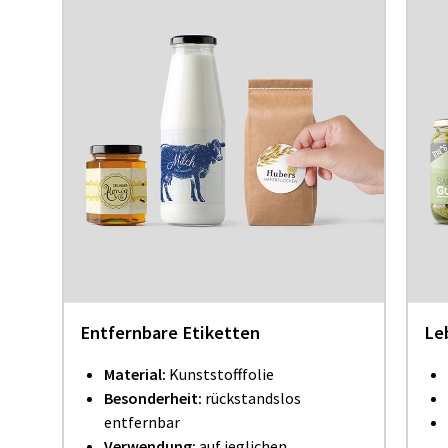
Entfernbare Etiketten
Le
Material:
Kunststofffolie
Besonderheit:
rückstandslos
entfernbar
Verwendung:
auf jeglichen