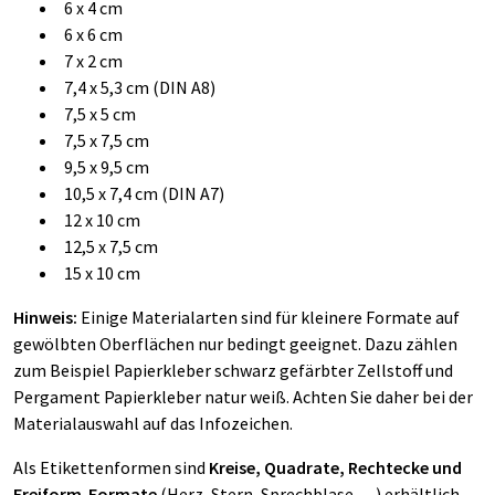
6 x 4 cm
6 x 6 cm
7 x 2 cm
7,4 x 5,3 cm (DIN A8)
7,5 x 5 cm
7,5 x 7,5 cm
9,5 x 9,5 cm
10,5 x 7,4 cm (DIN A7)
12 x 10 cm
12,5 x 7,5 cm
15 x 10 cm
Hinweis:
Einige Materialarten sind für kleinere Formate auf
gewölbten Oberflächen nur bedingt geeignet. Dazu zählen
zum Beispiel
Papierkleber schwarz gefärbter Zellstoff
und
Pergament Papierkleber natur weiß
. Achten Sie daher bei der
Materialauswahl auf das Infozeichen.
Als Etikettenformen sind
Kreise, Quadrate, Rechtecke und
Freiform-Formate
(Herz, Stern, Sprechblase,…) erhältlich.