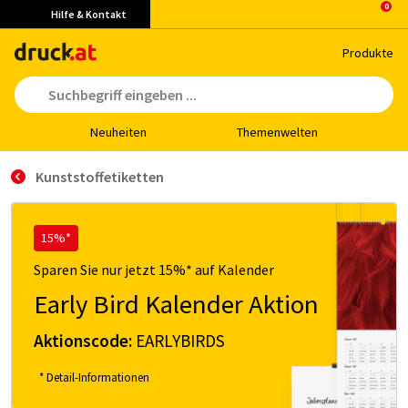
Hilfe & Kontakt
Pro­duk­te
Neu­hei­ten
The­men­wel­ten
Kunststoffetiketten
15%*
Sparen Sie nur jetzt 15%* auf Kalender
Early Bird Kalender Aktion
Aktionscode:
EARLYBIRDS
* Detail-Informationen