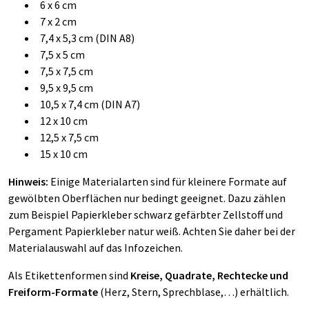
6 x 6 cm
7 x 2 cm
7,4 x 5,3 cm (DIN A8)
7,5 x 5 cm
7,5 x 7,5 cm
9,5 x 9,5 cm
10,5 x 7,4 cm (DIN A7)
12 x 10 cm
12,5 x 7,5 cm
15 x 10 cm
Hinweis:
Einige Materialarten sind für kleinere Formate auf
gewölbten Oberflächen nur bedingt geeignet. Dazu zählen
zum Beispiel
Papierkleber schwarz gefärbter Zellstoff
und
Pergament Papierkleber natur weiß
. Achten Sie daher bei der
Materialauswahl auf das Infozeichen.
Als Etikettenformen sind
Kreise, Quadrate, Rechtecke und
Freiform-Formate
(Herz, Stern, Sprechblase,…) erhältlich.