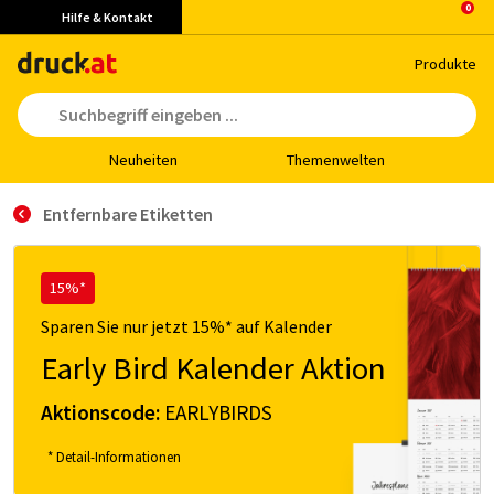
Hilfe & Kontakt
Pro­duk­te
Neu­hei­ten
The­men­wel­ten
Entfernbare Etiketten
15%*
Sparen Sie nur jetzt 15%* auf Kalender
Early Bird Kalender Aktion
Aktionscode:
EARLYBIRDS
* Detail-Informationen