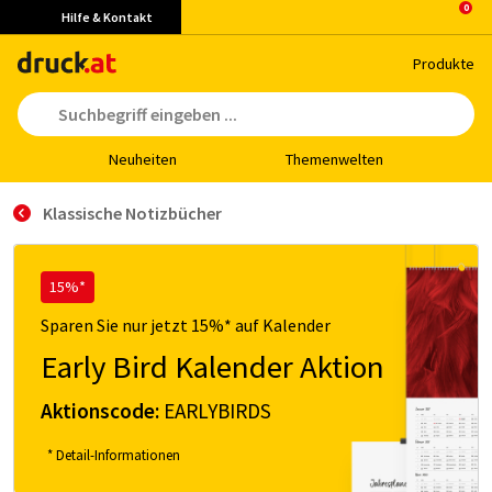
Hilfe & Kontakt
Pro­duk­te
Neu­hei­ten
The­men­wel­ten
Klassische Notizbücher
15%*
Sparen Sie nur jetzt 15%* auf Kalender
Early Bird Kalender Aktion
Aktionscode:
EARLYBIRDS
* Detail-Informationen