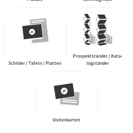
Pro­spektstän­der / Ka­ta­
Schil­der / Ta­feln / Plat­ten
logstän­der
Vi­si­ten­kar­ten