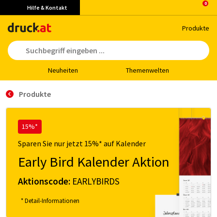
Hilfe & Kontakt
Pro­duk­te
Neu­hei­ten
The­men­wel­ten
Produkte
15%*
Sparen Sie nur jetzt 15%* auf Kalender
Early Bird Kalender Aktion
Aktionscode:
EARLYBIRDS
* Detail-Informationen