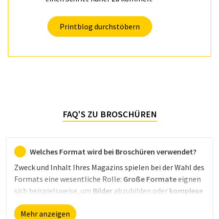
Printblog durchstöbern
FAQ'S ZU BROSCHÜREN
Welches Format wird bei Broschüren verwendet?
Zweck und Inhalt Ihres Magazins spielen bei der Wahl des
Formats eine wesentliche Rolle:
Große Formate
eignen
sich beispielsweise, um
Bilder
abzubilden oder
komplexe
Inhalte
zu strukturieren.
Geschäftsberichte
werden etwa
Mehr anzeigen
gerne in größeren Formaten gedruckt, um ihre