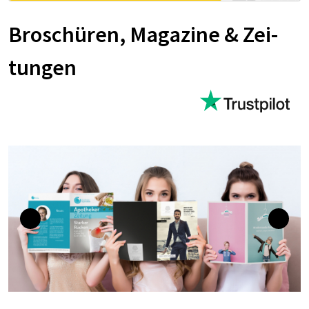
Bro­schü­ren, Ma­ga­zi­ne & Zei­
tun­gen