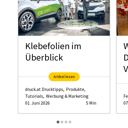
Klebefolien im
W
Überblick
D
V
Artikel lesen
druck.at Drucktipps
,
Produkte
,
Tutorials
,
Werbung & Marketing
Fe
01. Juni 2026
5 Min
07