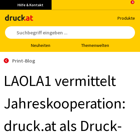
Hilfe & Kontakt
Pro­duk­te
Neu­hei­ten
The­men­wel­ten
Print-Blog
LAO­LA1 ver­mit­telt
Jah­res­ko­ope­ra­ti­on:
druck.at als Druck­