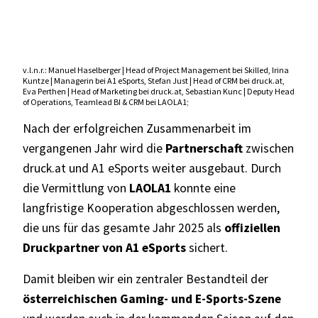
v.l.n.r.: Manuel Haselberger | Head of Project Management bei Skilled, Irina
Kuntze | Managerin bei A1 eSports, Stefan Just | Head of CRM bei druck.at,
Eva Perthen | Head of Marketing bei druck.at, Sebastian Kunc | Deputy Head
of Operations, Teamlead BI & CRM bei LAOLA1;
Nach der erfolgreichen Zusammenarbeit im
vergangenen Jahr wird die
Partnerschaft
zwischen
druck.at und A1 eSports
weiter ausgebaut. Durch
die Vermittlung von
LAOLA1
konnte eine
langfristige Kooperation abgeschlossen werden,
die uns für das gesamte Jahr 2025 als
offiziellen
Druckpartner von A1 eSports
sichert.
Damit bleiben wir ein zentraler Bestandteil der
österreichischen Gaming- und E-Sports-Szene