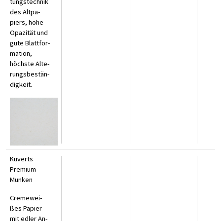
tungs­tech­nik
des Alt­pa­
piers, ho­he
Opa­zi­tät und
gu­te Blatt­for­
ma­ti­on,
höchs­te Al­te­
rungs­be­stän­
dig­keit.
Kuverts
Premium
Munken
Creme­wei­
ßes Pa­pier
mit ed­ler An­