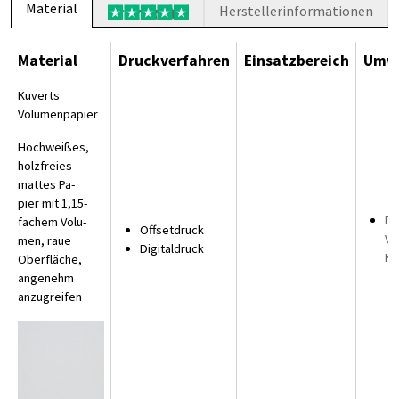
Material
Herstellerinformationen
Material
Druckverfahren
Einsatzbereich
Umwe
Kuverts
Volumenpapier
Hoch­wei­ßes,
holz­frei­es
mat­tes Pa­
pier mit 1,15-
Da
fa­chem Vo­lu­
Offsetdruck
Vo
men, raue
Digitaldruck
Ku
Ober­flä­che,
an­ge­nehm
an­zu­grei­fen