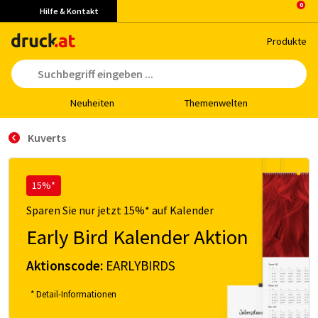
Hilfe & Kontakt
Pro­duk­te
Neu­hei­ten
The­men­wel­ten
Kuverts
15%*
Sparen Sie nur jetzt 15%* auf Kalender
Early Bird Kalender Aktion
Aktionscode:
EARLYBIRDS
* Detail-Informationen