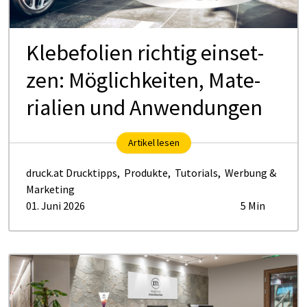
Kle­be­fo­li­en rich­tig ein­set­
zen: Mög­lich­kei­ten, Ma­te­
ria­li­en und An­wen­dun­gen
Artikel lesen
druck.at Drucktipps
,
Produkte
,
Tutorials
,
Werbung &
Marketing
01. Juni 2026
5 Min