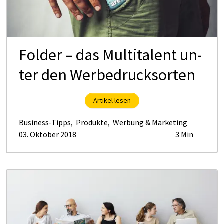
Fol­der – das Mul­ti­ta­lent un­
ter den Wer­be­drucks­or­ten
Artikel lesen
Business-Tipps
,
Produkte
,
Werbung & Marketing
03. Oktober 2018
3 Min