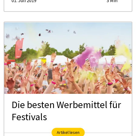
01. Juli 2019
3 Min
Die bes­ten Wer­be­mit­tel für
Fes­ti­vals
Artikel lesen