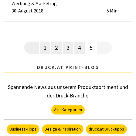
Werbung & Marketing
30. August 2018
5 Min
Seitennummerierung
Vorherige Seite
Page
Page
Page
Page
Aktuelle Seite
Nächste Seite
1
2
3
4
5
DRUCK.AT PRINT-BLOG
Spannende News aus unserem Produktsortiment und
der Druck-Branche.
Alle Kategorien
Business-Tipps
Design & Inspiration
druck.at Drucktipps