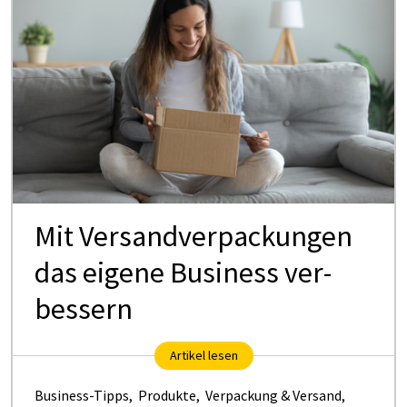
Mit Ver­sand­ver­pa­ckun­gen
das ei­ge­ne Busi­ness ver­
bes­sern
Artikel lesen
Business-Tipps
,
Produkte
,
Verpackung & Versand
,