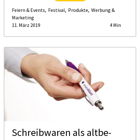
Feiern & Events
,
Festival
,
Produkte
,
Werbung &
Marketing
11. März 2019
4 Min
Schreib­wa­ren als alt­be­