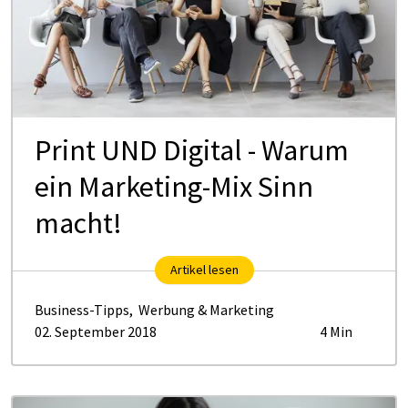
Print UND Di­gi­tal - War­um
ein Mar­ke­ting-Mix Sinn
macht!
Artikel lesen
Business-Tipps
,
Werbung & Marketing
02. September 2018
4 Min