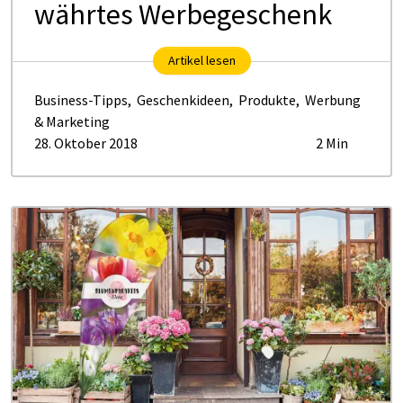
währ­tes Wer­be­ge­schenk
Artikel lesen
Business-Tipps
,
Geschenkideen
,
Produkte
,
Werbung
& Marketing
28. Oktober 2018
2 Min