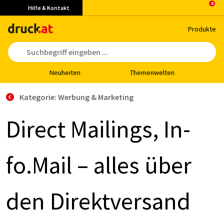
Hilfe & Kontakt
Pro­duk­te
Neu­hei­ten
The­men­wel­ten
Kategorie: Werbung & Marketing
Di­rect Mai­lings, In­
fo.Mail – al­les über
den Di­rekt­ver­sand