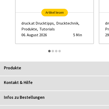
Artikel lesen
druck.at Drucktipps
,
Drucktechnik
,
dr
Produkte
,
Tutorials
Pr
06. August 2026
5 Min
29
Produkte
Kontakt & Hilfe
Infos zu Bestellungen