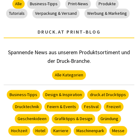
Alle
Business-Tipps
Print-News
Produkte
Tutorials
Verpackung & Versand
Werbung & Marketing
DRUCK.AT PRINT-BLOG
Spannende News aus unserem Produktsortiment und
der Druck-Branche.
Alle Kategorien
Business-Tipps
Design & Inspiration
druck.at Drucktipps
Drucktechnik
Feiern & Events
Festival
Freizeit
Geschenkideen
Grafiktipps & Design
Gründung
Hochzeit
Hotel
Karriere
Maschinenpark
Messe