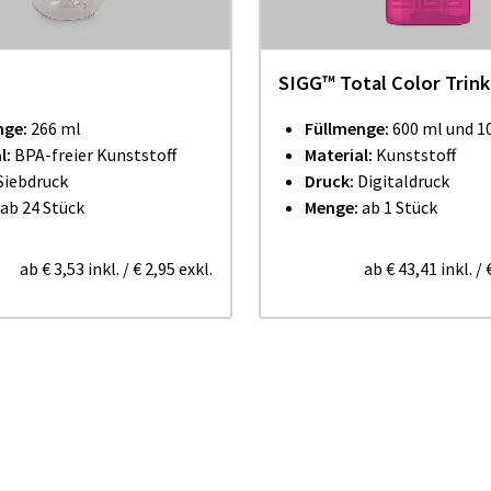
SIGG™ Total Color Trink
nge:
266 ml
Füllmenge:
600 ml und 1
l:
BPA-freier Kunststoff
Material:
Kunststoff
Siebdruck
Druck:
Digitaldruck
ab 24 Stück
Menge:
ab 1 Stück
ab
€ 3,53
inkl.
/
€ 2,95
exkl.
ab
€ 43,41
inkl.
/