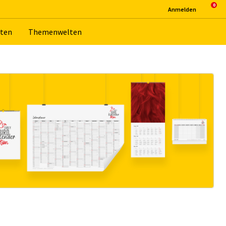
An­mel­den
­ten
The­men­wel­ten