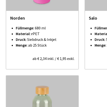
Norden
Salo
Füllmenge:
680 ml
Füllme
Material: r
PET
Materia
Druck:
Siebdruck & Inkjet
Druck:
Menge:
ab 25 Stück
Menge:
ab
€ 2,34
inkl.
/
€ 1,95
exkl.