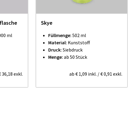
flasche
Skye
000 ml
Füllmenge:
502 ml
Material:
Kunststoff
Druck:
Siebdruck
Menge:
ab 50 Stück
€ 36,18
exkl.
ab
€ 1,09
inkl.
/
€ 0,91
exkl.