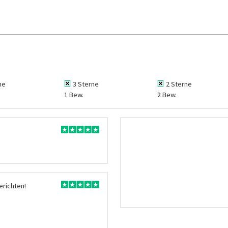
ne
3 Sterne
2 Sterne
1 Bew.
2 Bew.
erichten!