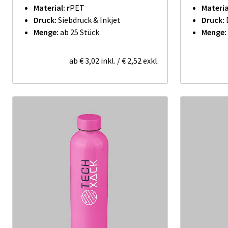
Material: r
PET
Materia
Druck:
Siebdruck & Inkjet
Druck:
Menge:
ab 25 Stück
Menge:
ab
€ 3,02
inkl.
/
€ 2,52
exkl.