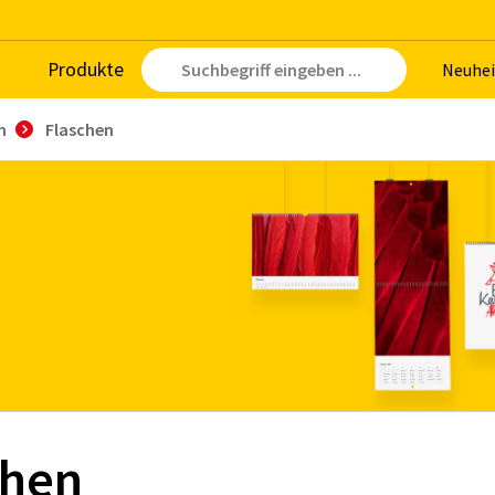
Pro­duk­te
Neu­hei
n
Flaschen
chen