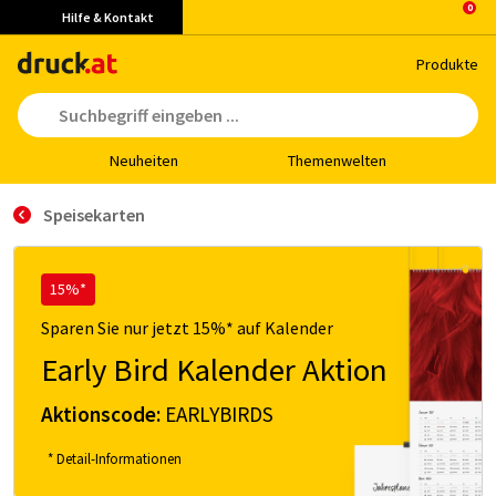
Hilfe & Kontakt
Pro­duk­te
Neu­hei­ten
The­men­wel­ten
Speisekarten
15%*
Sparen Sie nur jetzt 15%* auf Kalender
Early Bird Kalender Aktion
Aktionscode:
EARLYBIRDS
* Detail-Informationen