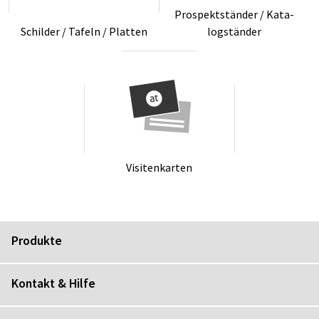
Pro­spektstän­der / Ka­ta­
Schil­der / Ta­feln / Plat­ten
logstän­der
Vi­si­ten­kar­ten
Produkte
Kontakt & Hilfe