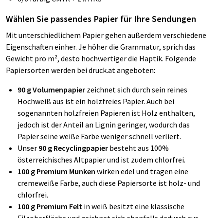
Wählen Sie passendes Papier für Ihre Sendungen
Mit unterschiedlichem Papier gehen außerdem verschiedene
Eigenschaften einher. Je höher die Grammatur, sprich das
Gewicht pro m², desto hochwertiger die Haptik. Folgende
Papiersorten werden bei druck.at angeboten:
90 g Volumenpapier
zeichnet sich durch sein reines
Hochweiß aus ist ein holzfreies Papier. Auch bei
sogenannten holzfreien Papieren ist Holz enthalten,
jedoch ist der Anteil an Lignin geringer, wodurch das
Papier seine weiße Farbe weniger schnell verliert.
Unser
90 g Recyclingpapier
besteht aus 100%
österreichisches Altpapier und ist zudem chlorfrei.
100 g Premium Munken
wirken edel und tragen eine
cremeweiße Farbe, auch diese Papiersorte ist holz- und
chlorfrei.
100 g Premium Felt
in weiß
besitzt eine klassische
Filzoberfläche und zeichnet sich ebenfalls dadurch aus,