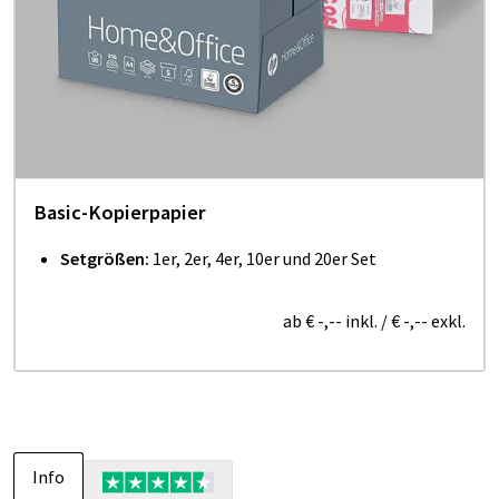
Basic-Kopierpapier
Setgrößen:
1er, 2er, 4er, 10er und 20er Set
ab
€ -,--
inkl.
/
€ -,--
exkl.
Info