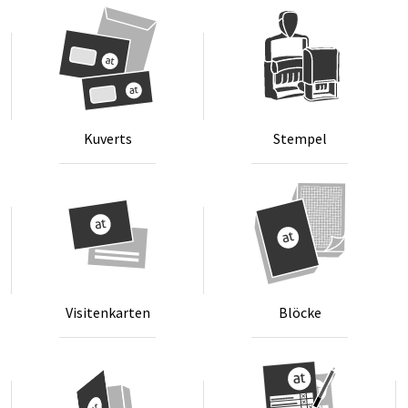
Firmenbuchgericht
befindet sich das Unternehmen in Liquidation,
muss dies als Hinweis hinzugefügt werden
Unadressierte Briefe
(z. B. Postwurf) müssen diese
Bestimmungen nicht erfüllen. Meist ist es aber dennoch
Ku­verts
Stem­pel
sinnvoll, zumindest Logo, Firmennamen und
Kontaktdaten auf das Briefpapier zu drucken.
Vi­si­ten­kar­ten
Blö­cke