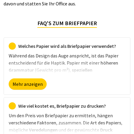
davon und statten Sie Ihr Office aus.
FAQ'S ZUM BRIEFPAPIER
Welches Papier wird als Briefpapier verwendet?
Während das Design das Auge anspricht, ist das Papier
entscheidend für die Haptik. Papier mit einer
höheren
Grammatur
(Gewicht pro m²),
speziellen
Beschichtungen
(z. B. extra matt) oder aus
besonderen
Mehr anzeigen
Materialien
(z. B. Leinen) wirkt besonders hochwertig.
Eine kostengünstige Alternative sind dagegen Volumen-
oder Recyclingpapier. Entdecken Sie bei druck.at eine
große Auswahl an Papiersorten aller Art.
Wie viel kostet es, Briefpapier zu drucken?
Um den Preis von Briefpapier zu ermitteln, hängen
verschiedene Faktoren
, zusammen. Die
Art des Papiers
,
mögliche
Veredelungen
und der gewünschte
Druck