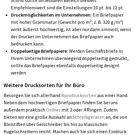
Schrift sollte im lesbaren Bereich bleiben.
Empfehlenswert sind die Einstellungen 10 pt. bis 12 pt.
Druckmöglichkeiten im Unternehmen:
Ein Briefpapier
mit hoher Grammatur (Gewicht pro m²; z. B. 320 g/m²)
wirkt äußerst hochwertig, ist aber nur dann sinnvoll, wenn
der Drucker im Unternehmen das Briefpapier auch
bedrucken kann.
Doppelseitige Briefpapiere:
Werden Geschäftsbriefe in
Ihrem Unternehmen überwiegend doppelseitig gedruckt,
sollte das Briefpapier ebenfalls doppelseitig designt
werden.
Weitere Drucksorten für Ihr Büro
Besorgen Sie sich allerhand
Bürodrucksorten
aus einer Hand.
Neben dem hochwertigen Briefpapier finden Sie bei uns
außerdem praktisch
Ordner
mit 2 oder 4 Ringen. Zudem
bieten wir eine große Auswahl an
Schreibgeräten
an, die von
Bleistiften über Gelschreiber bis hin zu klassischen
Kugelschreibern reicht. Machen auch Sie sich einen Eindruck