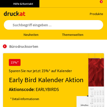
Hilfe & Kontakt
Pro­duk­te
Neu­hei­ten
The­men­wel­ten
Bürodrucksorten
15%*
Sparen Sie nur jetzt 15%* auf Kalender
Early Bird Kalender Aktion
Aktionscode:
EARLYBIRDS
* Detail-Informationen