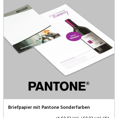
Briefpapier mit Pantone Sonderfarben
ab
€ 0,03
inkl.
/
€ 0,02
exkl. USt.