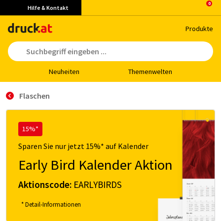
Hilfe & Kontakt
Pro­duk­te
Neu­hei­ten
The­men­wel­ten
Flaschen
15%*
Sparen Sie nur jetzt 15%* auf Kalender
Early Bird Kalender Aktion
Aktionscode:
EARLYBIRDS
* Detail-Informationen