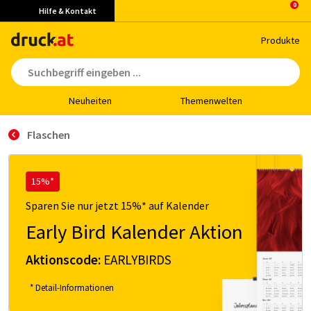
Hilfe & Kontakt
Pro­duk­te
Neu­hei­ten
The­men­wel­ten
Flaschen
15%*
Sparen Sie nur jetzt 15%* auf Kalender
Early Bird Kalender Aktion
Aktionscode:
EARLYBIRDS
* Detail-Informationen