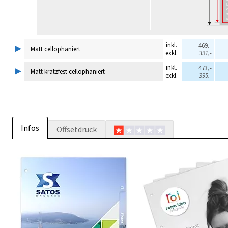
▸
inkl.
469,-
Matt cellophaniert
exkl.
391,-
▸
inkl.
473,-
Matt kratzfest cellophaniert
exkl.
395,-
Infos
Offsetdruck