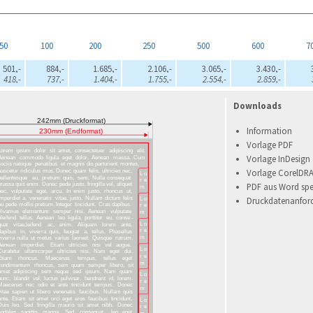
50
100
200
250
500
600
7
501,-
884,-
1.685,-
2.106,-
3.065,-
3.430,-
418,-
737,-
1.404,-
1.755,-
2.554,-
2.859,-
Downloads
Information
Vorlage PDF
Vorlage InDesign
Vorlage CorelDR
PDF aus Word spe
Druckdatenanfor