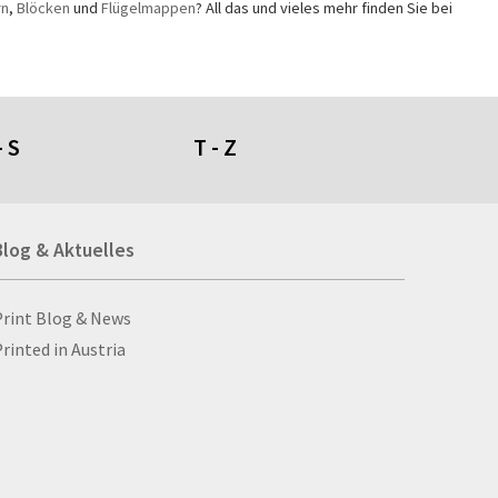
rn
,
Blöcken
und
Flügelmappen
? All das und vieles mehr finden Sie bei
- S
T - Z
umdüfte
Tafeln
Blog & Aktuelles
genschirme
Tapeten
giestühle
Taschen
ll- und Stanzprodukte
Taschenaschenbecher
Blog & Aktuelles
Print Blog & News
ll-ups
Taschenlampen
rinted in Austria
bbellose
Ta­schen­plan
cksäcke
Tassen
hals
Textilien
hienbeinschoner
Tischaufsteller