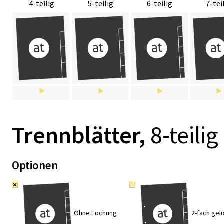
4-teilig
5-teilig
6-teilig
7-tei
Trenn­blät­ter,
8-tei­lig
Optionen
Ohne Lochung
2-fach gel