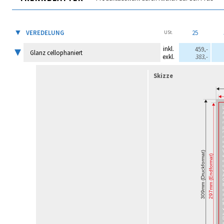
▼
VEREDELUNG
25
USt.
▾
inkl.
459,-
Glanz cellophaniert
exkl.
383,-
Skizze