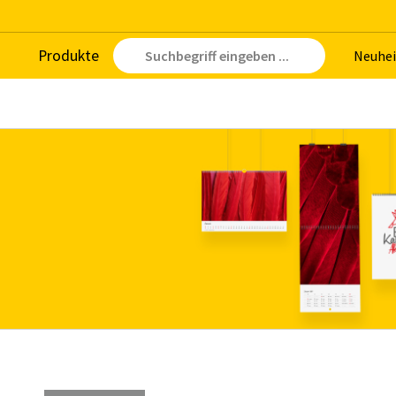
Pro­duk­te
Neu­hei