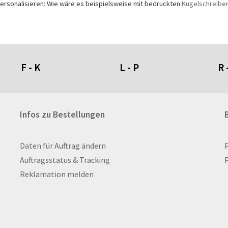
ersonalisieren: Wie wäre es beispielsweise mit bedruckten
Kugelschreibe
F - K
L - P
R 
Fahnen- und Wimpelketten
L-Banner
Ra
Infos zu Bestellungen
Fahnensysteme
Lampen
Re
Faltschilder / Nasenschilder
Lanyards & Schlüsselbänder
Re
atten
Feuerzeuge
Laptoptaschen & -
Ri
Infos zu Bestellungen
Daten für Auftrag ändern
nn­rah­
Fischerhut
rucksäcke
Ro
Auftragsstatus & Tracking
P
Flachmänner
Lautsprecher
Ru
Reklamation melden
Flaschen
Leinwand
Ru
Flaschenbanderolen
Lesezeichen
Sc
Flaschenverpackungen
Letterpress
Sc