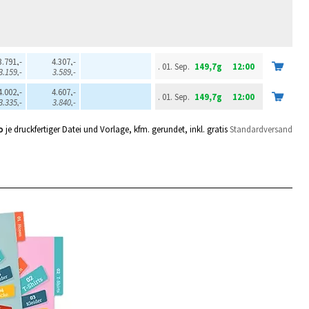
3.791,-
4.307,-
. 01. Sep.
149,7g
12:00
3.159,-
3.589,-
4.002,-
4.607,-
. 01. Sep.
149,7g
12:00
3.335,-
3.840,-
o
je druckfertiger Datei und Vorlage, kfm. gerundet, inkl. gratis
Standardversand