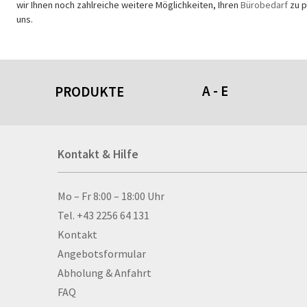
wir Ihnen noch zahlreiche weitere Möglichkeiten, Ihren
Bürobedarf
zu p
uns.
A - E
PRODUKTE
Acrylschilder
Kontakt & Hilfe
Anti-Stressbälle
Allwetterplakate
Aluminium-Verbundpl
Kontakt & Hilfe
Mo – Fr 8:00 – 18:00 Uhr
Alu­mi­ni­um-Tex­til­spa
Tel. +43 2256 64 131
men
Kontakt
Aufkleber
Angebotsformular
Auszeichnungen
Abholung & Anfahrt
Autogrammkarten
FAQ