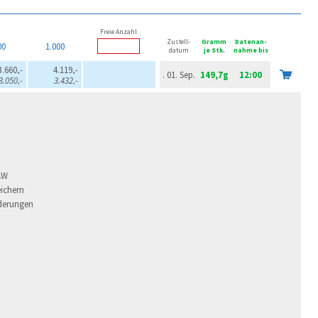
Freie Anzahl
Zustell-
Gramm
Datenan-
00
1.000
datum
je Stk.
nahme bis
3.660,-
4.119,-
. 01. Sep.
149,7g
12:00
3.050,-
3.432,-
AW
ichern
derungen