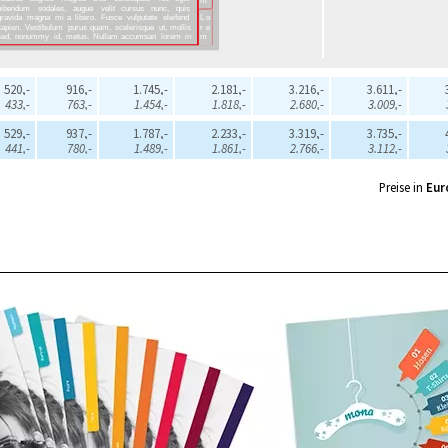
520,-
916,-
1.745,-
2.181,-
3.216,-
3.611,-
433,-
763,-
1.454,-
1.818,-
2.680,-
3.009,-
529,-
937,-
1.787,-
2.233,-
3.319,-
3.735,-
441,-
780,-
1.489,-
1.861,-
2.766,-
3.112,-
Preise in
Eur