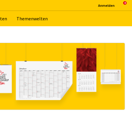
An­mel­den
­ten
The­men­wel­ten