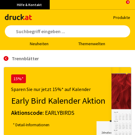
Hilfe & Kontakt
Pro­duk­te
Neu­hei­ten
The­men­wel­ten
Trennblätter
15%*
Sparen Sie nur jetzt 15%* auf Kalender
Early Bird Kalender Aktion
Aktionscode:
EARLYBIRDS
* Detail-Informationen