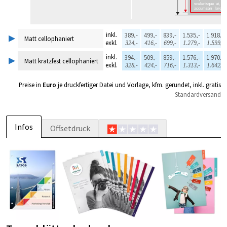
▸
inkl.
389,-
499,-
839,-
1.535,-
1.918,-
Matt cellophaniert
exkl.
324,-
416,-
699,-
1.279,-
1.599,-
▸
inkl.
394,-
509,-
859,-
1.576,-
1.970,-
Matt kratzfest cellophaniert
exkl.
328,-
424,-
716,-
1.313,-
1.642,-
Preise in
Euro
je druckfertiger Datei und Vorlage, kfm. gerundet, inkl. gratis
Standardversand
Infos
Offsetdruck