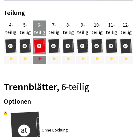
Teilung
4-
5-
6-
7-
8-
9-
10-
11-
12-
teilig
teilig
teilig
teilig
teilig
teilig
teilig
teilig
teilig
Trenn­blät­ter,
6-tei­lig
Optionen
Ohne Lochung