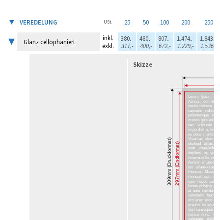
▼
VEREDELUNG
25
50
100
200
250
USt.
▾
inkl.
380,-
480,-
807,-
1.474,-
1.843,-
Glanz cellophaniert
exkl.
317,-
400,-
672,-
1.229,-
1.536,-
Skizze