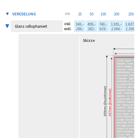
▼
VEREDELUNG
25
50
100
200
250
USt.
▾
inkl.
343,-
459,-
743,-
1.301,-
1.627,-
Glanz cellophaniert
exkl.
286,-
382,-
619,-
1.084,-
1.356,-
Skizze