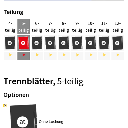
Teilung
4-
5-
6-
7-
8-
9-
10-
11-
12-
teilig
teilig
teilig
teilig
teilig
teilig
teilig
teilig
teilig
Trenn­blät­ter,
5-tei­lig
Optionen
Ohne Lochung