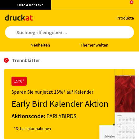
Hilfe & Kontakt
Pro­duk­te
Neu­hei­ten
The­men­wel­ten
Trennblätter
15%*
Sparen Sie nur jetzt 15%* auf Kalender
Early Bird Kalender Aktion
Aktionscode:
EARLYBIRDS
* Detail-Informationen