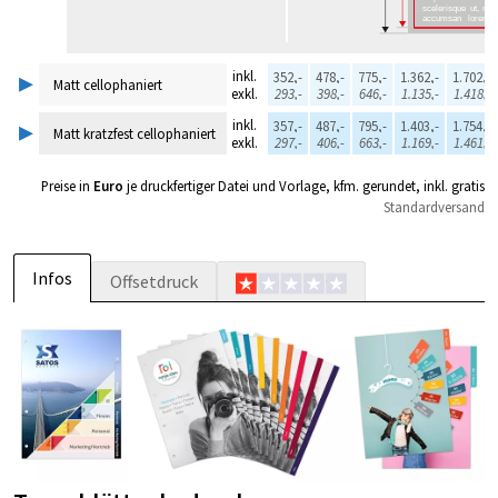
▸
inkl.
352,-
478,-
775,-
1.362,-
1.702,-
Matt cellophaniert
exkl.
293,-
398,-
646,-
1.135,-
1.418,-
▸
inkl.
357,-
487,-
795,-
1.403,-
1.754,-
Matt kratzfest cellophaniert
exkl.
297,-
406,-
663,-
1.169,-
1.461,-
Preise in
Euro
je druckfertiger Datei und Vorlage, kfm. gerundet, inkl. gratis
Standardversand
Infos
Offsetdruck