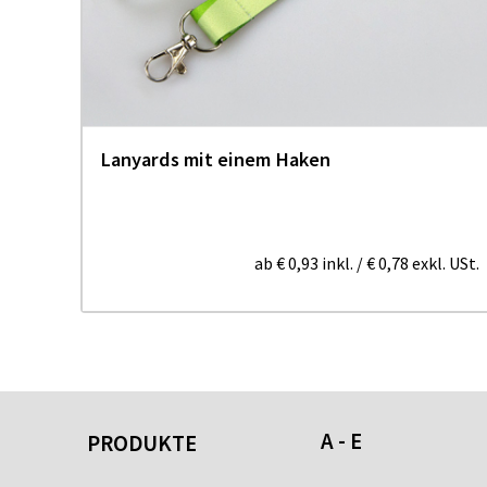
us
Lanyards mit einem Haken
ab
€ 0,93
inkl.
/
€ 0,78
exkl. USt.
A - E
PRODUKTE