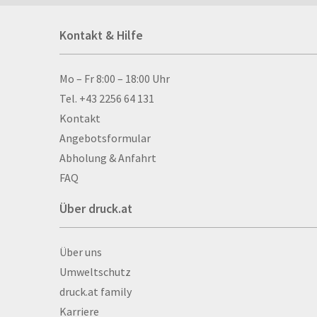
Acrylschilder
Kontakt & Hilfe
Anti-Stressbälle
Allwetterplakate
Aluminium-Verbundpl
Kontakt & Hilfe
Mo – Fr 8:00 – 18:00 Uhr
Alu­mi­ni­um-Tex­til­spa
Tel. +43 2256 64 131
men
Kontakt
Aufkleber
Angebotsformular
Auszeichnungen
Abholung & Anfahrt
Autogrammkarten
FAQ
Backlight
Über druck.at
Banner
Basketbälle
Über druck.at
Über uns
Beachflags
Umweltschutz
Becher
druck.at family
Bekleidung
Karriere
Bestecktaschen