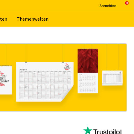
An­mel­den
­ten
The­men­wel­ten