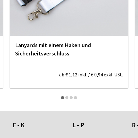
Lanyards mit einem Haken und
Sicherheitsverschluss
ab
€ 1,12
inkl.
/
€ 0,94
exkl. USt.
F - K
L - P
R 