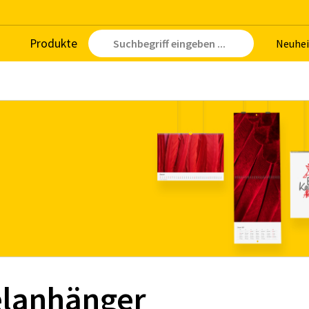
Pro­duk­te
Neu­hei
elanhänger