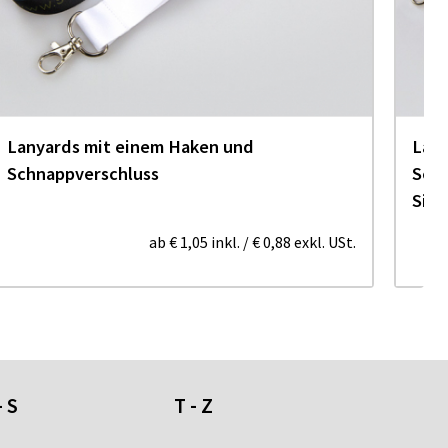
Lanyards mit einem Haken und
Lany
Schnappverschluss
Schn
Sich
ab
€ 1,05
inkl.
/
€ 0,88
exkl. USt.
- S
T - Z