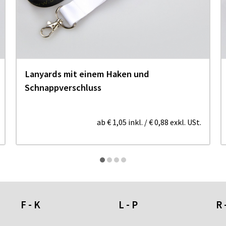
Lanyards mit einem Haken und
Schnappverschluss
ab
€ 1,05
inkl.
/
€ 0,88
exkl. USt.
F - K
L - P
R 