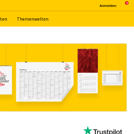
An­mel­den
­ten
The­men­wel­ten