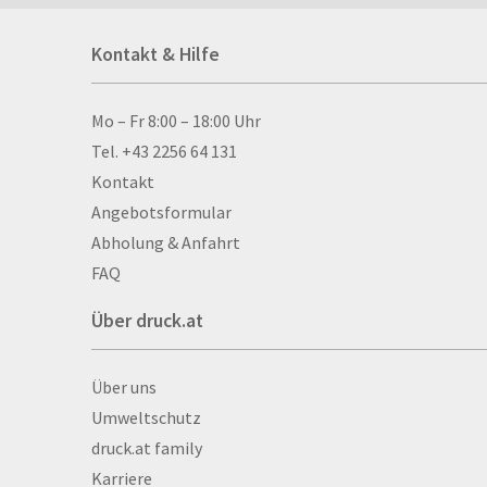
Acrylschilder
Kontakt & Hilfe
Anti-Stressbälle
Allwetterplakate
Aluminium-Verbundpl
Kontakt & Hilfe
Mo – Fr 8:00 – 18:00 Uhr
Alu­mi­ni­um-Tex­til­spa
Tel. +43 2256 64 131
men
Kontakt
Aufkleber
Angebotsformular
Auszeichnungen
Abholung & Anfahrt
Autogrammkarten
FAQ
Backlight
Über druck.at
Banner
Basketbälle
Über druck.at
Über uns
Beachflags
Umweltschutz
Becher
druck.at family
Bekleidung
Karriere
Bestecktaschen