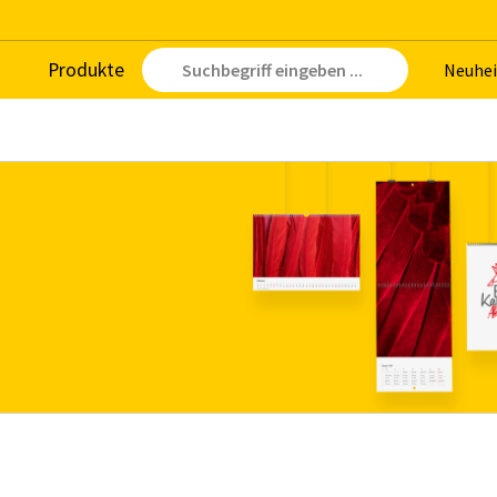
Pro­duk­te
Neu­hei