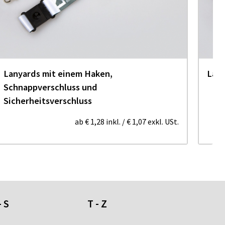
Lanyards mit einem Haken,
Lany
Schnappverschluss und
Sicherheitsverschluss
ab
€ 1,28
inkl.
/
€ 1,07
exkl. USt.
- S
T - Z