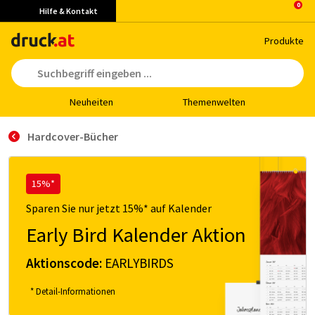
Hilfe & Kontakt
Pro­duk­te
Neu­hei­ten
The­men­wel­ten
Har­d­­co­­ver-Bücher
15%*
Sparen Sie nur jetzt 15%* auf Kalender
Early Bird Kalender Aktion
Aktionscode:
EARLYBIRDS
* Detail-Informationen