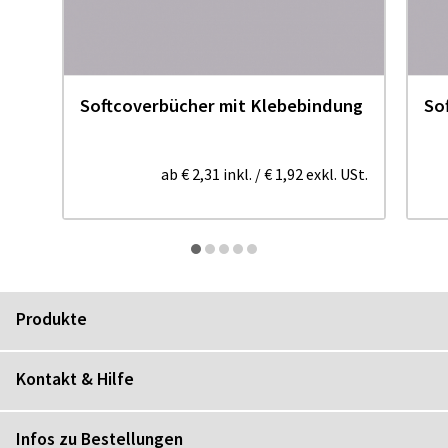
Softcoverbücher mit Klebebindung
So
ab
€ 2,31
inkl.
/
€ 1,92
exkl. USt.
Produkte
Kontakt & Hilfe
Infos zu Bestellungen