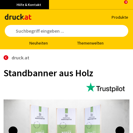
Hilfe & Kontakt
Pro­duk­te
Neu­hei­ten
The­men­wel­ten
druck.at
Standbanner aus Holz