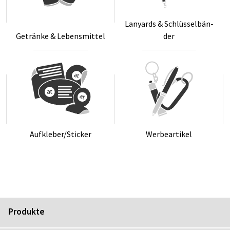
Lanyards & Schlüs­sel­bän­
Ge­trän­ke & Le­bens­mit­tel
der
Auf­kle­ber/Sti­cker
Wer­be­ar­ti­kel
Produkte