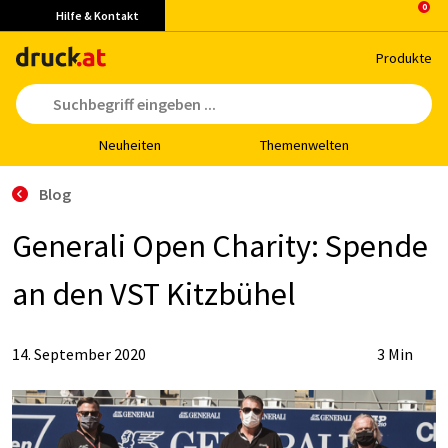
Hilfe & Kontakt
Pro­duk­te
Neu­hei­ten
The­men­wel­ten
Blog
Ge­ne­ra­li Open Cha­ri­ty: Spen­de
an den VST Kitz­bü­hel
14. September 2020
3 Min