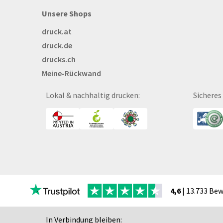
Blöcke
Unsere Shops
Briefpapier
druck.at
Broschüren
druck.de
Buttons
drucks.ch
Bälle
Meine-Rückwand
Bücher
CAD-Baupläne
Lokal & nachhaltig drucken:
Sicheres
Canvas
Collegeblöcke
Coupon-Kalender
DISPA®-Papierplatte
Deckenhänger
Displaykarton
Displays
4,6
| 13.733 Be
Druckbleistift
DTF Druck
In Verbindung bleiben: