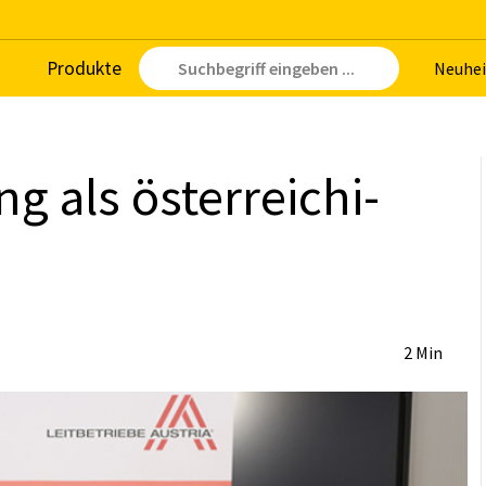
Pro­duk­te
Neu­hei
ung als ös­ter­rei­chi­
2 Min