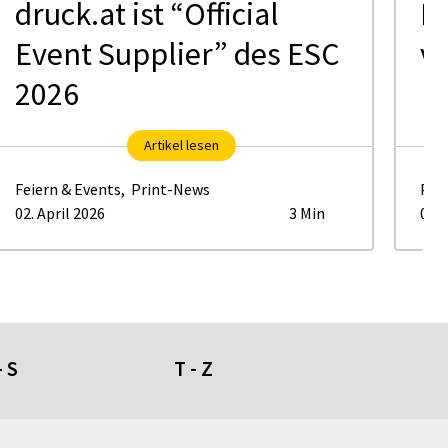
druck.at ist “Official
H
Event Supplier” des ESC
ve
2026
Artikel lesen
Feiern & Events
,
Print-News
Pri
02. April 2026
3 Min
05. 
- S
T - Z
umdüfte
Tafeln