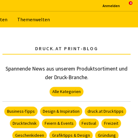
An­mel­den
­ten
The­men­wel­ten
DRUCK.AT PRINT-BLOG
Spannende News aus unserem Produktsortiment und
der Druck-Branche.
Alle Kategorien
Business-Tipps
Design & Inspiration
druck.at Drucktipps
Drucktechnik
Feiern & Events
Festival
Freizeit
Geschenkideen
Grafiktipps & Design
Gründung