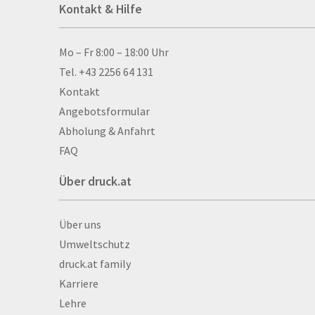
Kontakt & Hilfe
Anti-Stressbälle
Allwetterplakate
Aluminium-Verbundpl
Kontakt & Hilfe
Mo – Fr 8:00 – 18:00 Uhr
Alu­mi­ni­um-Tex­til­spa
Tel. +43 2256 64 131
men
Kontakt
Aufkleber
Angebotsformular
Auszeichnungen
Abholung & Anfahrt
Autogrammkarten
FAQ
Backlight
Über druck.at
Banner
Basketbälle
Über druck.at
Über uns
Beachflags
Umweltschutz
Becher
druck.at family
Bekleidung
Karriere
Bestecktaschen
Lehre
Bettwäsche