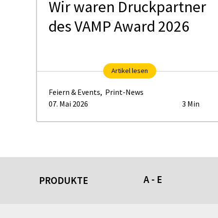
Wir waren Druckpartner
us
des VAMP Award 2026
Artikel lesen
Feiern & Events
,
Print-News
07. Mai 2026
3 Min
A - E
PRODUKTE
Acrylschilder