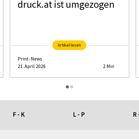
druck.at ist umgezogen
Artikel lesen
Print-News
21. April 2026
2 Min
F - K
L - P
R 
Fahnen- und Wimpelketten
L-Banner
Ra