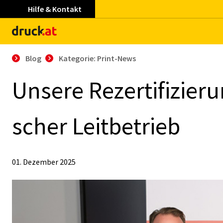
Hilfe & Kontakt
Blog
Kategorie: Print-News
Un­se­re Re­zer­ti­fi­zie­r
scher Leit­be­trieb
01. Dezember 2025